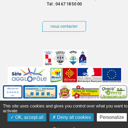
Tél : 04 67 18 50 00
nous contacter
Villes
jumelées
Sites
partenaires
Labels
Autres
This site uses cookies and gives you control over what you want to
activate
OK, accept all
Deny all cookies
Personalize
Mentions légales
Accessibilité
Plan du site
Contact