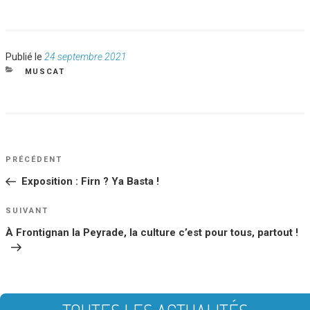
Publié
Publié le
24 septembre 2021
le
CATÉGORIES
MUSCAT
NAVIGATION
Article
PRÉCÉDENT
DE
précédent
Exposition : Firn ? Ya Basta !
L’ARTICLE
Article
SUIVANT
suivant
À Frontignan la Peyrade, la culture c’est pour tous, partout !