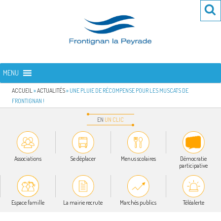
Aller
Re
R
au
po
contenu
:
principal
FRONTIGNAN LA PEYRADE
Bienvenue sur le site de la commune de Frontignan la Peyrade
MENU
ACCUEIL
»
ACTUALITÉS
»
UNE PLUIE DE RÉCOMPENSE POUR LES MUSCATS DE
FRONTIGNAN !
EN
UN
CLIC
Associations
Se déplacer
Menus scolaires
Démocratie
participative
Espace famille
La mairie recrute
Marchés publics
Téléalerte