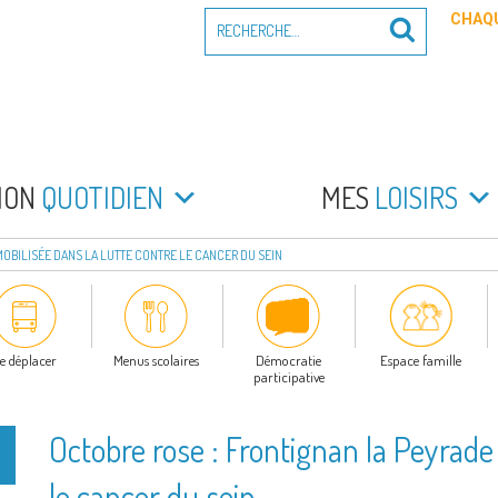
Recherche
CHAQU
Recherche
pour
:
PEYRADE
an la Peyrade
MON
QUOTIDIEN
MES
LOISIRS
MOBILISÉE DANS LA LUTTE CONTRE LE CANCER DU SEIN
e déplacer
Menus scolaires
Démocratie
Espace famille
participative
Octobre rose : Frontignan la Peyrade 
le cancer du sein