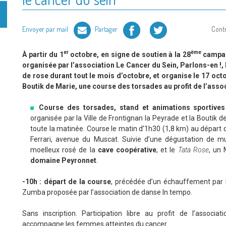
Facebook
Twitter
Envoyer par mail
Partager
Cont
er
ème
À partir du 1
octobre, en signe de soutien à la 28
campag
organisée par l’association Le Cancer du Sein, Parlons-en !, la
de rose durant tout le mois d’octobre, et organise le 17 octo
Boutik de Marie, une course des torsades au profit de l’asso
Course des torsades, stand et animations sportives
organisée par la Ville de Frontignan la Peyrade et la Boutik d
toute la matinée. Course le matin d’1h30 (1,8 km) au départ d
Ferrari, avenue du Muscat. Suivie d’une dégustation de m
moelleux rosé de la
cave coopérative
, et le
Tata Rose
, un 
domaine Peyronnet
.
-10h : départ de la course
, précédée d’un échauffement par 
Zumba proposée par l’association de danse In tempo.
Sans inscription. Participation libre au profit de l’associat
accompagne les femmes atteintes du cancer.