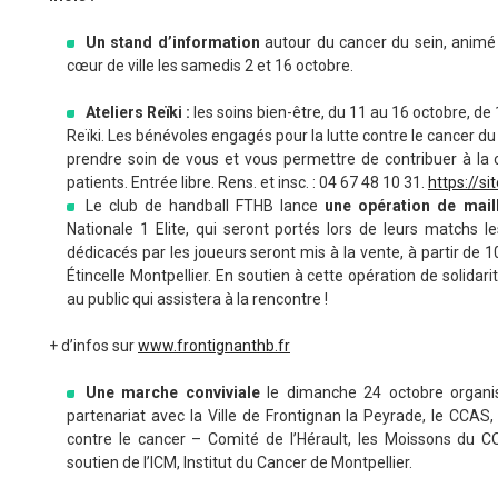
Un stand d’information
autour du cancer du sein, animé 
cœur de ville les samedis 2 et 16 octobre.
Ateliers Reïki :
les soins bien-être, du 11 au 16 octobre, de
Reïki. Les bénévoles engagés pour la lutte contre le cancer du
prendre soin de vous et vous permettre de contribuer à la c
patients. Entrée libre. Rens. et insc. : 04 67 48 10 31.
https://s
Le club de handball FTHB lance
une opération de mail
Nationale 1 Elite, qui seront portés lors de leurs matchs l
dédicacés par les joueurs seront mis à la vente, à partir de 1
Étincelle Montpellier. En soutien à cette opération de solidari
au public qui assistera à la rencontre !
+ d’infos sur
www.frontignanthb.fr
Une marche conviviale
le dimanche 24 octobre organis
partenariat avec la Ville de Frontignan la Peyrade, le CCAS,
contre le cancer – Comité de l’Hérault, les Moissons du C
soutien de l’ICM, Institut du Cancer de Montpellier.