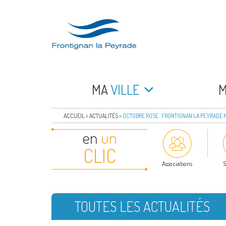
Aller
au
contenu
principal
FRONTIGNAN LA 
Bienvenue sur le site de la commune de Frontign
MA
VILLE
ACCUEIL
»
ACTUALITÉS
»
OCTOBRE ROSE : FRONTIGNAN LA PEYRADE 
en
un
CLIC
Associations
S
TOUTES LES ACTUALITÉS