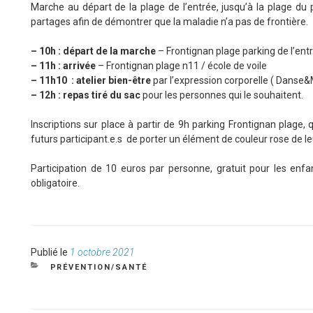
Marche au départ de la plage de l’entrée, jusqu’à la plage du
partages afin de démontrer que la maladie n’a pas de frontière.
– 10h : départ de la marche
– Frontignan plage parking de l’ent
– 11h : arrivée
– Frontignan plage n11 / école de voile
– 11h10 : atelier bien-être
par l’expression corporelle ( Danse
– 12h : repas tiré du sac
pour les personnes qui le souhaitent.
Inscriptions sur place à partir de 9h parking Frontignan plage, 
futurs participant.e.s de porter un élément de couleur rose de le
Participation de 10 euros par personne, gratuit pour les enfa
obligatoire.
Publié
Publié le
1 octobre 2021
le
CATÉGORIES
PRÉVENTION/SANTÉ