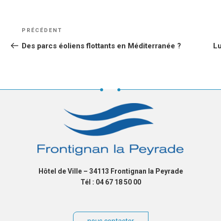
NAVIGATION
Article
PRÉCÉDENT
DE
précédent
Des parcs éoliens flottants en Méditerranée ?
Lu
L’ARTICLE
Hôtel de Ville – 34113 Frontignan la Peyrade
Tél : 04 67 18 50 00
nous contacter