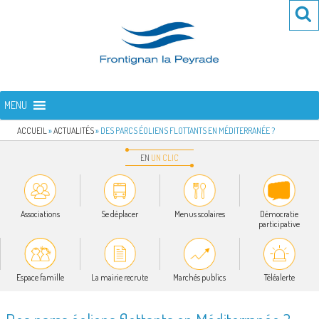
Aller
Re
R
au
po
contenu
:
principal
FRONTIGNAN LA PEYRADE
Bienvenue sur le site de la commune de Frontignan la Peyrade
MENU
ACCUEIL
»
ACTUALITÉS
»
DES PARCS ÉOLIENS FLOTTANTS EN MÉDITERRANÉE ?
EN
UN
CLIC
Associations
Se déplacer
Menus scolaires
Démocratie
participative
Espace famille
La mairie recrute
Marchés publics
Téléalerte