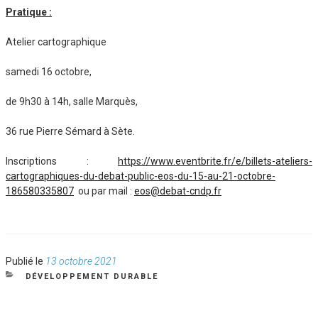
Pratique :
Atelier cartographique
samedi 16 octobre,
de 9h30 à 14h, salle Marquès,
36 rue Pierre Sémard à Sète.
Inscriptions :
https://www.eventbrite.fr/e/billets-ateliers-
cartographiques-du-debat-public-eos-du-15-au-21-octobre-
186580335807
ou par mail :
eos@debat-cndp.fr
Publié
Publié le
13 octobre 2021
le
CATÉGORIES
DÉVELOPPEMENT DURABLE