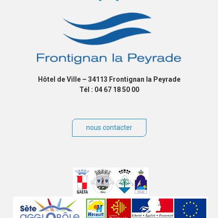
Hôtel de Ville – 34113 Frontignan la Peyrade
Tél : 04 67 18 50 00
nous contacter
Villes
jumelées
Sites
partenaires