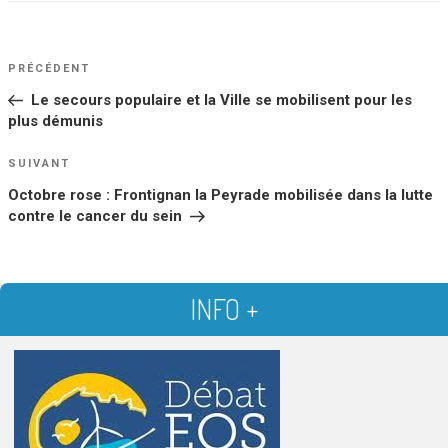
NAVIGATION
Article
PRÉCÉDENT
DE
précédent
Le secours populaire et la Ville se mobilisent pour les
L’ARTICLE
plus démunis
Article
SUIVANT
suivant
Octobre rose : Frontignan la Peyrade mobilisée dans la lutte
contre le cancer du sein
INFO +