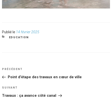
Publié
Publié le
14 février 2025
le
CATÉGORIES
EDUCATION
NAVIGATION
Article
PRÉCÉDENT
DE
précédent
Point d’étape des travaux en cœur de ville
L’ARTICLE
Article
SUIVANT
suivant
Travaux : ça avance côté canal