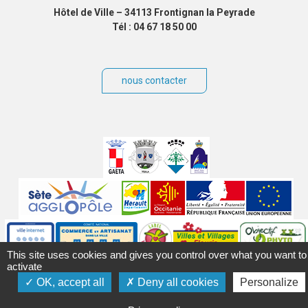
Hôtel de Ville – 34113 Frontignan la Peyrade
Tél : 04 67 18 50 00
nous contacter
Villes
jumelées
Sites
partenaires
Labels
This site uses cookies and gives you control over what you want to
Autres
activate
OK, accept all
Deny all cookies
Personalize