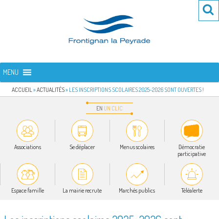
Aller
Re
R
au
po
contenu
:
principal
FRONTIGNAN LA PEYRADE
Bienvenue sur le site de la commune de Frontignan la Peyrade
MENU
ACCUEIL
»
ACTUALITÉS
»
LES INSCRIPTIONS SCOLAIRES 2025-2026 SONT OUVERTES !
EN
UN
CLIC
Associations
Se déplacer
Menus scolaires
Démocratie
participative
Espace famille
La mairie recrute
Marchés publics
Téléalerte