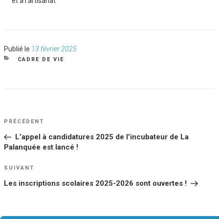
et à l’artisanat
Publié
Publié le
13 février 2025
le
CATÉGORIES
CADRE DE VIE
NAVIGATION
Article
PRÉCÉDENT
DE
précédent
L’appel à candidatures 2025 de l’incubateur de La
L’ARTICLE
Palanquée est lancé !
Article
SUIVANT
suivant
Les inscriptions scolaires 2025-2026 sont ouvertes !