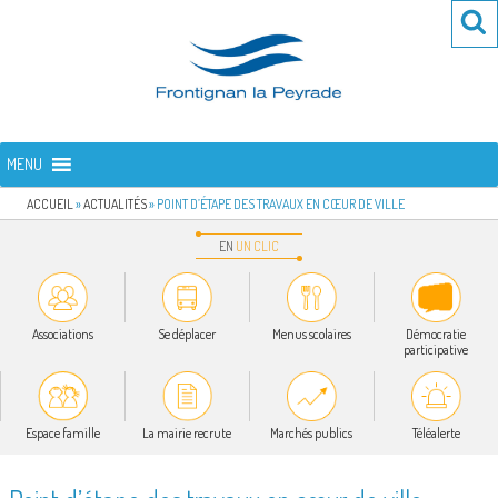
Aller
Re
R
au
po
contenu
:
principal
FRONTIGNAN LA PEYRADE
Bienvenue sur le site de la commune de Frontignan la Peyrade
MENU
ACCUEIL
»
ACTUALITÉS
»
POINT D’ÉTAPE DES TRAVAUX EN CŒUR DE VILLE
EN
UN
CLIC
Associations
Se déplacer
Menus scolaires
Démocratie
participative
Espace famille
La mairie recrute
Marchés publics
Téléalerte