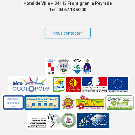
Hôtel de Ville – 34113 Frontignan la Peyrade
Tél : 04 67 18 50 00
nous contacter
Villes
jumelées
Sites
partenaires
Labels
Autres