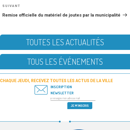
Article
SUIVANT
suivant
Remise officielle du matériel de joutes par la municipalité
TOUTES LES ACTUALITÉS
TOUS LES ÉVÉNEMENTS
CHAQUE JEUDI, RECEVEZ TOUTES LES ACTUS DE LA VILLE
INSCRIPTION
NEWSLETTER