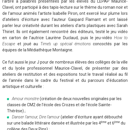
l’arbre à palabres présentées par les élèves du LEPAP Maurice-
Clavel, ont participé à des tapis-lecture sur le thème du roman noir et
de l’amour animés l’artiste Isabelle Piron, ont exercé leur plume lors
d’ateliers d’écriture avec l’auteur Gaspard Flamant et ont laissé
parler leur créativité durant les ateliers d’arts plastiques avec Sarah
Thiriet. Ils ont également rencontré des éditeurs, testé le jeu vidéo
en carton de l’autrice Laurène Duclaud, puis le jeu-vidéo
How to
Escape
et joué au
Time’s up spécial émotions
concoctés par les
équipes de la Médiathèque Montaigne.
Ce fut aussi le jour J pour de nombreux élèves des collèges de la ville
et du lycée professionnel Maurice-Clavel, de présenter par des
ateliers de restitution et des expositions tout le travail réalisé au fil
de l’année dans le cadre du festival et du parcours d’éducation
artistique et culturelle :
Amour monstre
(création de deux nouvelles originales par les
classes de CM2 de l’école des Crozes et de l’école Sainte-
Thérèse) ;
Danser l’amour, Dire l’amour
(atelier d’écriture ayant débouché
ème
ème
sur une balade littéraire dansée et illustrée par les 4
et 6
du
collège des Deux Pins) ;