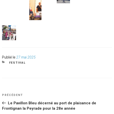
Publié
Publié le
27 mai 2025
le
CATÉGORIES
FESTIVAL
NAVIGATION
Article
PRÉCÉDENT
DE
précédent
Le Pavillon Bleu décerné au port de plaisance de
L’ARTICLE
Frontignan la Peyrade pour la 28e année