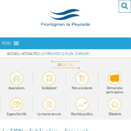
Aller
Re
R
au
po
contenu
:
principal
FRONTIGNAN LA PEYRADE
Bienvenue sur le site de la commune de Frontignan la Peyrade
MENU
ACCUEIL
»
ACTUALITÉS
»
LE FIRN A FAIT LE PLEIN… D’AMOUR !
EN
UN
CLIC
Associations
Se déplacer
Menus scolaires
Démocratie
participative
Espace famille
La mairie recrute
Marchés publics
Téléalerte