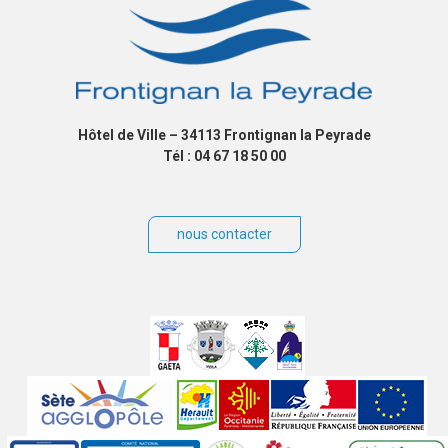
Hôtel de Ville – 34113 Frontignan la Peyrade
Tél : 04 67 18 50 00
nous contacter
Villes
jumelées
Sites
partenaires
Labels