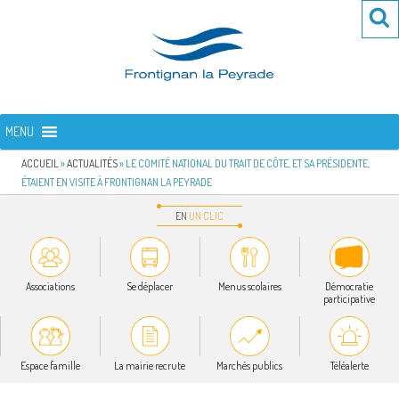
Aller
Re
R
au
po
contenu
:
principal
FRONTIGNAN LA PEYRADE
Bienvenue sur le site de la commune de Frontignan la Peyrade
MENU
ACCUEIL
»
ACTUALITÉS
»
LE COMITÉ NATIONAL DU TRAIT DE CÔTE, ET SA PRÉSIDENTE,
ÉTAIENT EN VISITE À FRONTIGNAN LA PEYRADE
EN
UN
CLIC
Associations
Se déplacer
Menus scolaires
Démocratie
participative
Espace famille
La mairie recrute
Marchés publics
Téléalerte