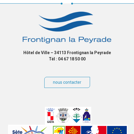
Hôtel de Ville – 34113 Frontignan la Peyrade
Tél : 04 67 18 50 00
nous contacter
Villes
jumelées
Sites