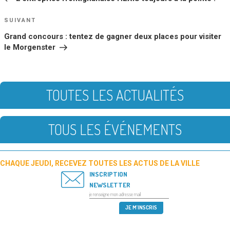
L’ARTICLE
Article
SUIVANT
suivant
Grand concours : tentez de gagner deux places pour visiter
le Morgenster
TOUTES LES ACTUALITÉS
TOUS LES ÉVÉNEMENTS
CHAQUE JEUDI, RECEVEZ TOUTES LES ACTUS DE LA VILLE
INSCRIPTION
NEWSLETTER