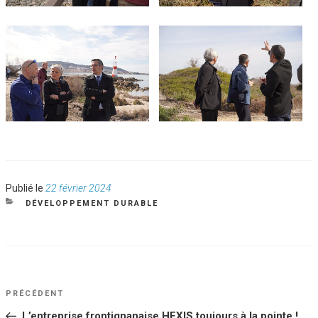
Publié
Publié le
22 février 2024
le
CATÉGORIES
DÉVELOPPEMENT DURABLE
NAVIGATION
Article
PRÉCÉDENT
DE
précédent
L’entreprise frontignanaise HEXIS toujours à la pointe !