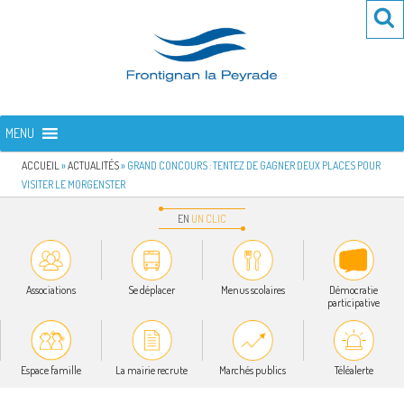
Aller
Re
R
au
po
contenu
:
principal
FRONTIGNAN LA PEYRADE
Bienvenue sur le site de la commune de Frontignan la Peyrade
MENU
ACCUEIL
»
ACTUALITÉS
»
GRAND CONCOURS : TENTEZ DE GAGNER DEUX PLACES POUR
VISITER LE MORGENSTER
EN
UN
CLIC
Associations
Se déplacer
Menus scolaires
Démocratie
participative
Espace famille
La mairie recrute
Marchés publics
Téléalerte