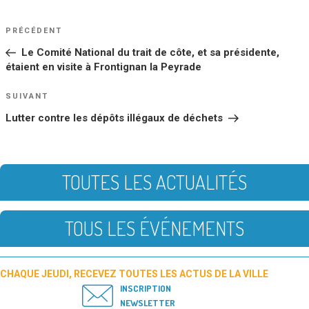
NAVIGATION
Article
PRÉCÉDENT
DE
précédent
Le Comité National du trait de côte, et sa présidente,
L’ARTICLE
étaient en visite à Frontignan la Peyrade
Article
SUIVANT
suivant
Lutter contre les dépôts illégaux de déchets
TOUTES LES ACTUALITÉS
TOUS LES ÉVÉNEMENTS
CHAQUE JEUDI, RECEVEZ TOUTES LES ACTUS DE LA VILLE
INSCRIPTION
NEWSLETTER