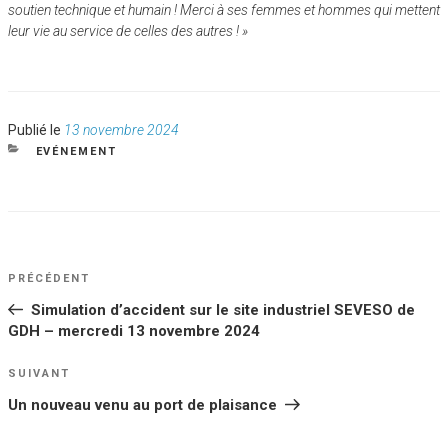
soutien technique et humain ! Merci à ses femmes et hommes qui mettent
leur vie au service de celles des autres ! »
Publié
Publié le
13 novembre 2024
le
CATÉGORIES
EVÉNEMENT
NAVIGATION
Article
PRÉCÉDENT
DE
précédent
Simulation d’accident sur le site industriel SEVESO de
L’ARTICLE
GDH – mercredi 13 novembre 2024
Article
SUIVANT
suivant
Un nouveau venu au port de plaisance