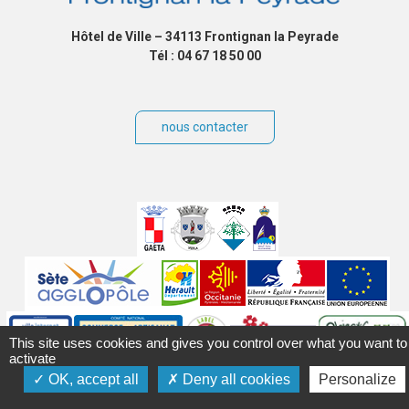
Hôtel de Ville – 34113 Frontignan la Peyrade
Tél : 04 67 18 50 00
nous contacter
Villes
jumelées
Sites
partenaires
Labels
This site uses cookies and gives you control over what you want to
activate
Autres
OK, accept all
Deny all cookies
Personalize