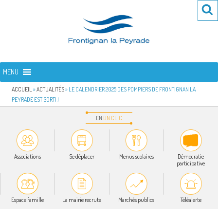
Aller
Re
R
au
po
contenu
:
principal
FRONTIGNAN LA PEYRADE
Bienvenue sur le site de la commune de Frontignan la Peyrade
MENU
ACCUEIL
»
ACTUALITÉS
»
LE CALENDRIER 2025 DES POMPIERS DE FRONTIGNAN LA
PEYRADE EST SORTI !
EN
UN
CLIC
Associations
Se déplacer
Menus scolaires
Démocratie
participative
Espace famille
La mairie recrute
Marchés publics
Téléalerte