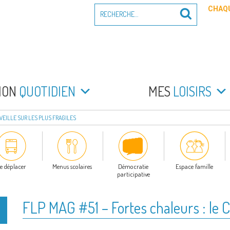
Recherche
CHAQU
Recherche
pour
:
PEYRADE
an la Peyrade
MON
QUOTIDIEN
MES
LOISIRS
 VEILLE SUR LES PLUS FRAGILES
e déplacer
Menus scolaires
Démocratie
Espace famille
participative
FLP MAG #51 – Fortes chaleurs : le CC