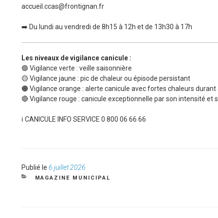
accueil.ccas@frontignan.fr
➡️ Du lundi au vendredi de 8h15 à 12h et de 13h30 à 17h
Les niveaux de vigilance canicule :
🟢 Vigilance verte : veille saisonnière
🟡 Vigilance jaune : pic de chaleur ou épisode persistant
🟠 Vigilance orange : alerte canicule avec fortes chaleurs durant 
🔴 Vigilance rouge : canicule exceptionnelle par son intensité et 
ℹ️ CANICULE INFO SERVICE 0 800 06 66 66
Publié
Publié le
6 juillet 2026
le
CATÉGORIES
MAGAZINE MUNICIPAL