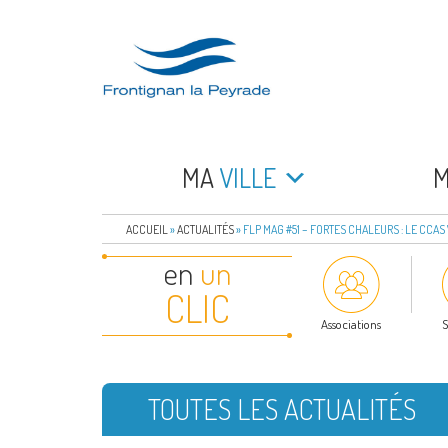
Aller
au
contenu
principal
FRONTIGNAN LA 
Bienvenue sur le site de la commune de Frontign
MA
VILLE
ACCUEIL
»
ACTUALITÉS
»
FLP MAG #51 – FORTES CHALEURS : LE CCAS
en
un
CLIC
Associations
S
TOUTES LES ACTUALITÉS