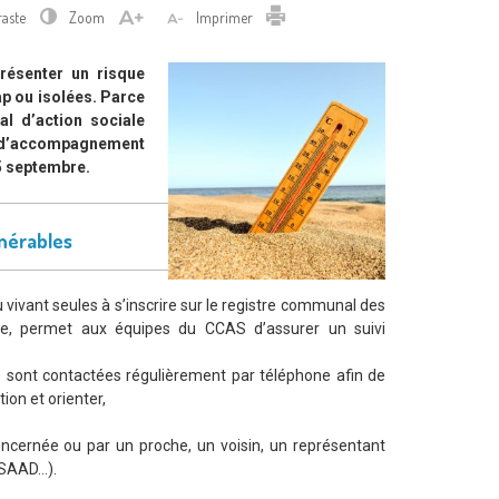
Imprimer
raste
Zoom
Imprimer
résenter un risque
p ou isolées. Parce
al d’action sociale
f d’accompagnement
15 septembre.
lnérables
vivant seules à s’inscrire sur le registre communal des
te, permet aux équipes du CCAS d’assurer un suivi
s sont contactées régulièrement par téléphone afin de
ion et orienter,
concernée ou par un proche, un voisin, un représentant
 SAAD…).