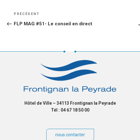
NAVIGATION
Article
PRÉCÉDENT
DE
précédent
FLP MAG #51- Le conseil en direct
L’ARTICLE
Hôtel de Ville – 34113 Frontignan la Peyrade
Tél : 04 67 18 50 00
nous contacter