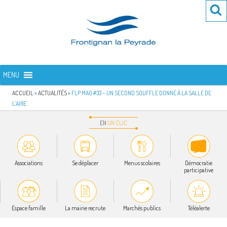
Aller
Re
R
au
po
contenu
:
principal
FRONTIGNAN LA PEYRADE
Bienvenue sur le site de la commune de Frontignan la Peyrade
MENU
ACCUEIL
»
ACTUALITÉS
»
FLP MAG #33 – UN SECOND SOUFFLE DONNÉ À LA SALLE DE
L’AIRE
EN
UN
CLIC
Associations
Se déplacer
Menus scolaires
Démocratie
participative
Espace famille
La mairie recrute
Marchés publics
Téléalerte