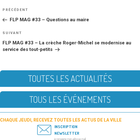
NAVIGATION
Article
PRÉCÉDENT
DE
précédent
FLP MAG #33 – Questions au maire
L’ARTICLE
Article
SUIVANT
suivant
FLP MAG #33 – La crèche Roger-Michel se modernise au
service des tout-petits
TOUTES LES ACTUALITÉS
TOUS LES ÉVÉNEMENTS
CHAQUE JEUDI, RECEVEZ TOUTES LES ACTUS DE LA VILLE
INSCRIPTION
NEWSLETTER