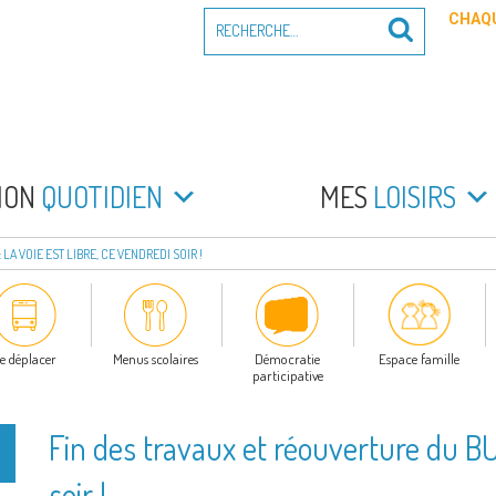
Recherche
CHAQU
Recherche
pour
:
PEYRADE
an la Peyrade
MON
QUOTIDIEN
MES
LOISIRS
LA VOIE EST LIBRE, CE VENDREDI SOIR !
e déplacer
Menus scolaires
Démocratie
Espace famille
participative
Fin des travaux et réouverture du BUC 
soir !