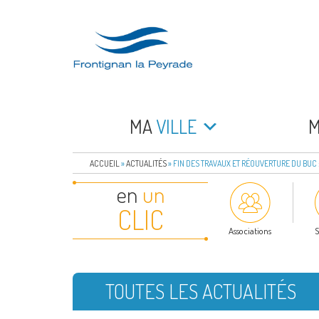
Aller
au
contenu
principal
FRONTIGNAN LA 
Bienvenue sur le site de la commune de Frontign
MA
VILLE
ACCUEIL
»
ACTUALITÉS
»
FIN DES TRAVAUX ET RÉOUVERTURE DU BUC : 
en
un
CLIC
Associations
S
TOUTES LES ACTUALITÉS