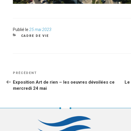
Publié
Publié le
25 mai 2023
le
CATÉGORIES
CADRE DE VIE
NAVIGATION
Article
PRÉCÉDENT
DE
précédent
Exposition Art de rien – les oeuvres dévoilées ce
Le
L’ARTICLE
mercredi 24 mai