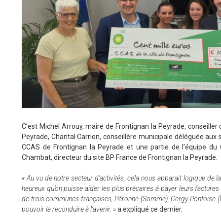
C’est Michel Arrouy, maire de Frontignan la Peyrade, conseill
Peyrade, Chantal Carrion, conseillère municipale déléguée aux sol
CCAS de Frontignan la Peyrade et une partie de l’équipe d
Chambat, directeur du site BP France de Frontignan la Peyrade.
« Au vu de notre secteur d’activités, cela nous apparait logique de la
heureux qu’on puisse aider les plus précaires à payer leurs facture
de trois communes françaises, Péronne (Somme), Cergy-Pontoise (Île
pouvoir la reconduire à l’avenir. »
a expliqué ce dernier.