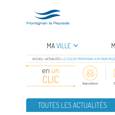
Aller
au
contenu
principal
FRONTIGNAN LA 
Bienvenue sur le site de la commune de Frontign
MA
VILLE
ACCUEIL
»
ACTUALITÉS
»
LE CCAS DE FRONTIGNAN LA PEYRADE REÇOI
en
un
CLIC
Associations
S
TOUTES LES ACTUALITÉS