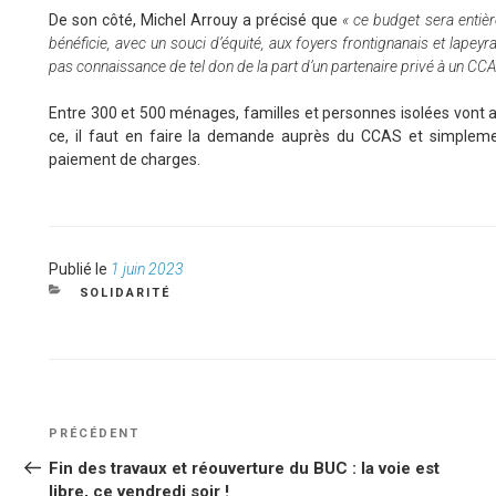
De son côté, Michel Arrouy a précisé que
« ce budget sera entiè
bénéficie, avec un souci d’équité, aux foyers frontignanais et lapeyrad
pas connaissance de tel don de la part d’un partenaire privé à un CCAS
Entre 300 et 500 ménages, familles et personnes isolées vont ai
ce, il faut en faire la demande auprès du CCAS et simplement
paiement de charges.
Publié
Publié le
1 juin 2023
le
CATÉGORIES
SOLIDARITÉ
NAVIGATION
Article
PRÉCÉDENT
DE
précédent
Fin des travaux et réouverture du BUC : la voie est
L’ARTICLE
libre, ce vendredi soir !