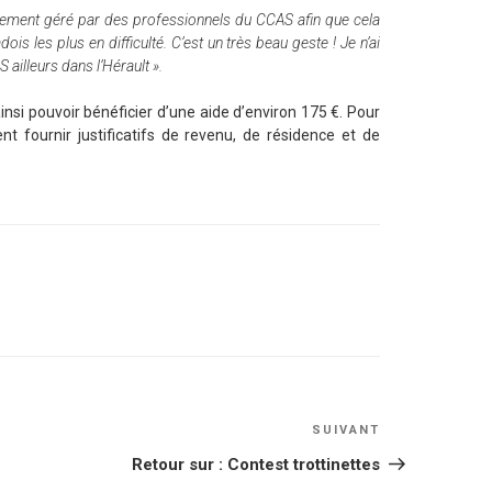
rement géré par des professionnels du CCAS afin que cela
ois les plus en difficulté. C’est un très beau geste ! Je n’ai
 ailleurs dans l’Hérault ».
nsi pouvoir bénéficier d’une aide d’environ 175 €. Pour
 fournir justificatifs de revenu, de résidence et de
Article
SUIVANT
suivant
Retour sur : Contest trottinettes