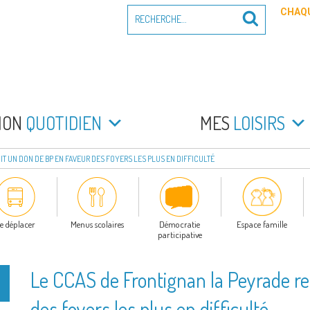
Recherche
CHAQU
Recherche
pour
:
PEYRADE
an la Peyrade
MON
QUOTIDIEN
MES
LOISIRS
T UN DON DE BP EN FAVEUR DES FOYERS LES PLUS EN DIFFICULTÉ
e déplacer
Menus scolaires
Démocratie
Espace famille
participative
Le CCAS de Frontignan la Peyrade re
des foyers les plus en difficulté