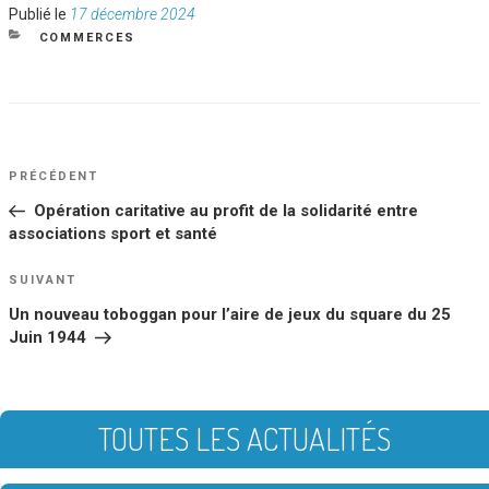
Publié
Publié le
17 décembre 2024
le
CATÉGORIES
COMMERCES
NAVIGATION
Article
PRÉCÉDENT
DE
précédent
Opération caritative au profit de la solidarité entre
L’ARTICLE
associations sport et santé
Article
SUIVANT
suivant
Un nouveau toboggan pour l’aire de jeux du square du 25
Juin 1944
TOUTES LES ACTUALITÉS