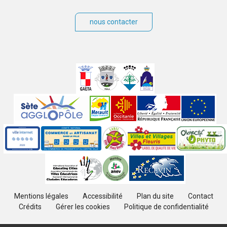
nous contacter
Villes
jumelées
Sites
partenaires
Labels
Autres
Mentions légales
Accessibilité
Plan du site
Contact
Crédits
Gérer les cookies
Politique de confidentialité