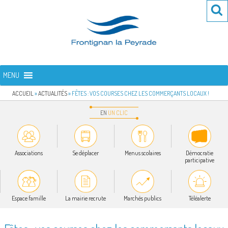
Aller
Re
R
au
po
contenu
:
principal
FRONTIGNAN LA PEYRADE
Bienvenue sur le site de la commune de Frontignan la Peyrade
MENU
ACCUEIL
»
ACTUALITÉS
»
FÊTES : VOS COURSES CHEZ LES COMMERÇANTS LOCAUX !
EN
UN
CLIC
Associations
Se déplacer
Menus scolaires
Démocratie
participative
Espace famille
La mairie recrute
Marchés publics
Téléalerte