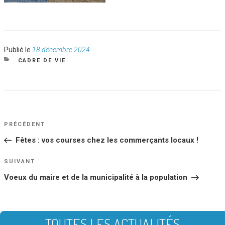
Publié
Publié le
18 décembre 2024
le
CATÉGORIES
CADRE DE VIE
NAVIGATION
Article
PRÉCÉDENT
DE
précédent
Fêtes : vos courses chez les commerçants locaux !
L’ARTICLE
Article
SUIVANT
suivant
Voeux du maire et de la municipalité à la population
TOUTES LES ACTUALITÉS