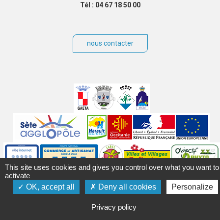
Tél : 04 67 18 50 00
nous contacter
Villes
jumelées
Sites
partenaires
Labels
This site uses cookies and gives you control over what you want to
Autres
activate
OK, accept all
Deny all cookies
Personalize
Privacy policy
Mentions légales
Accessibilité
Plan du site
Contact