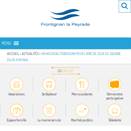
Aller
Re
R
au
po
contenu
:
principal
FRONTIGNAN LA PEYRADE
Bienvenue sur le site de la commune de Frontignan la Peyrade
MENU
ACCUEIL
»
ACTUALITÉS
»
UN NOUVEAU TOBOGGAN POUR L’AIRE DE JEUX DU SQUARE
DU 25 JUIN 1944
EN
UN
CLIC
Associations
Se déplacer
Menus scolaires
Démocratie
participative
Espace famille
La mairie recrute
Marchés publics
Téléalerte