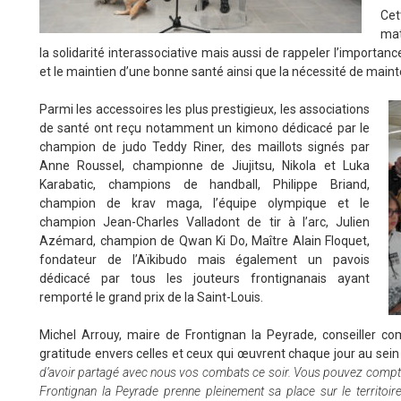
Cet
mat
la solidarité interassociative mais aussi de rappeler l’importan
et le maintien d’une bonne santé ainsi que la nécessité de maint
Parmi les accessoires les plus prestigieux, les associations
de santé ont reçu notamment un kimono dédicacé par le
champion de judo Teddy Riner, des maillots signés par
Anne Roussel, championne de Jiujitsu, Nikola et Luka
Karabatic, champions de handball, Philippe Briand,
champion de krav maga, l’équipe olympique et le
champion Jean-Charles Valladont de tir à l’arc, Julien
Azémard, champion de Qwan Ki Do, Maître Alain Floquet,
fondateur de l’Aïkibudo mais également un pavois
dédicacé par tous les jouteurs frontignanais ayant
remporté le grand prix de la Saint-Louis.
Michel Arrouy, maire de Frontignan la Peyrade, conseiller c
gratitude envers celles et ceux qui œuvrent chaque jour au sein
d’avoir partagé avec nous vos combats ce soir.
Vous pouvez compter
Frontignan la Peyrade prenne pleinement sa place sur le territoir