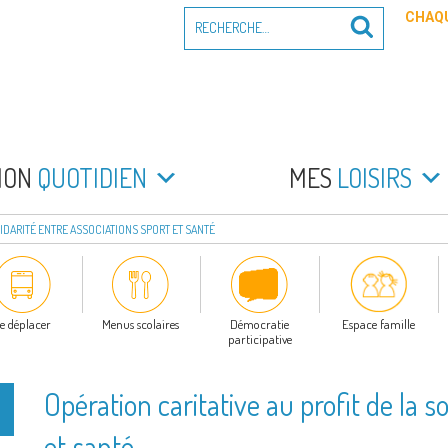
Recherche
CHAQU
Recherche
pour
:
PEYRADE
an la Peyrade
MON
QUOTIDIEN
MES
LOISIRS
LIDARITÉ ENTRE ASSOCIATIONS SPORT ET SANTÉ
e déplacer
Menus scolaires
Démocratie
Espace famille
participative
Opération caritative au profit de la s
et santé