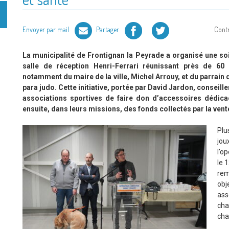
Facebook
Twitter
Envoyer par mail
Partager
Cont
La municipalité de Frontignan la Peyrade a organisé une soi
salle de réception Henri-Ferrari réunissant près de 60
notamment du maire de la ville, Michel Arrouy, et du parrain 
para judo. Cette initiative, portée par David Jardon, conseill
associations sportives de faire don d’accessoires dédicac
ensuite, dans leurs missions, des fonds collectés par la vent
Plu
jou
l’o
le 
rem
ob
ass
cha
cha