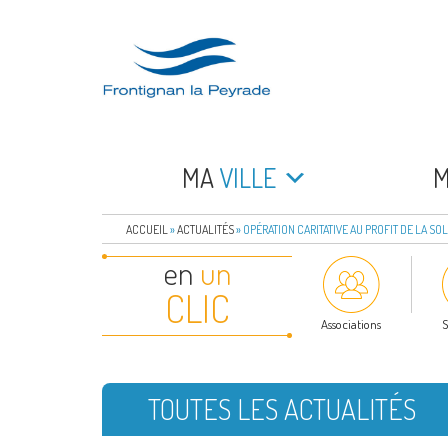
Aller
au
contenu
principal
FRONTIGNAN LA 
Bienvenue sur le site de la commune de Frontign
MA
VILLE
ACCUEIL
»
ACTUALITÉS
»
OPÉRATION CARITATIVE AU PROFIT DE LA SO
en
un
CLIC
Associations
S
TOUTES LES ACTUALITÉS