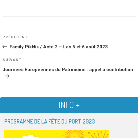
NAVIGATION
Article
PRÉCÉDENT
DE
précédent
Family PikNik / Acte 2 – Les 5 et 6 août 2023
L’ARTICLE
Article
SUIVANT
suivant
Journées Européennes du Patrimoine : appel à contribution
INFO +
PROGRAMME DE LA FÊTE DU PORT 2023