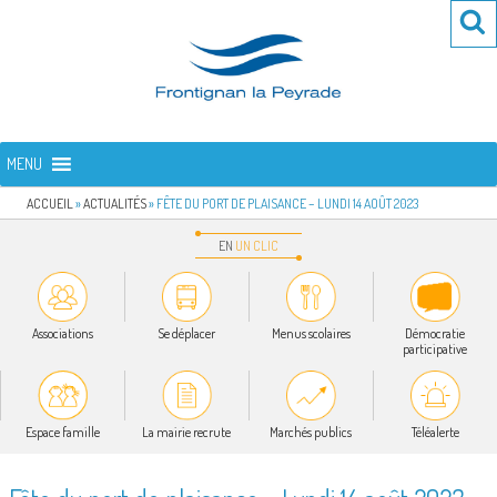
Aller
Re
R
au
po
contenu
:
principal
FRONTIGNAN LA PEYRADE
Bienvenue sur le site de la commune de Frontignan la Peyrade
MENU
ACCUEIL
»
ACTUALITÉS
»
FÊTE DU PORT DE PLAISANCE – LUNDI 14 AOÛT 2023
EN
UN
CLIC
Associations
Se déplacer
Menus scolaires
Démocratie
participative
Espace famille
La mairie recrute
Marchés publics
Téléalerte