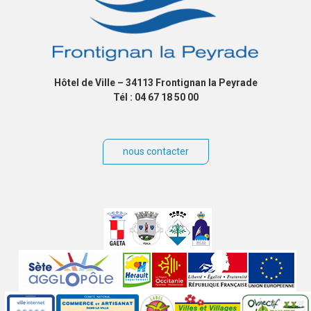
Hôtel de Ville – 34113 Frontignan la Peyrade
Tél : 04 67 18 50 00
nous contacter
Villes
jumelées
Sites
partenaires
Labels