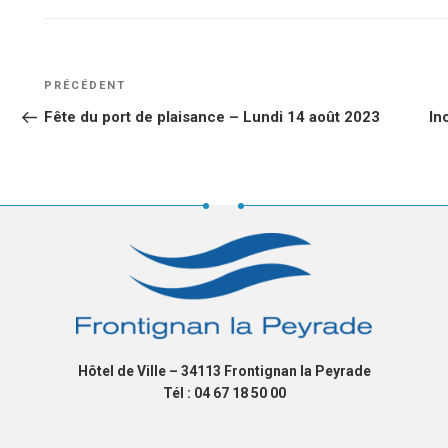
NAVIGATION
Article
PRÉCÉDENT
DE
précédent
Fête du port de plaisance – Lundi 14 août 2023
In
L’ARTICLE
Hôtel de Ville – 34113 Frontignan la Peyrade
Tél : 04 67 18 50 00