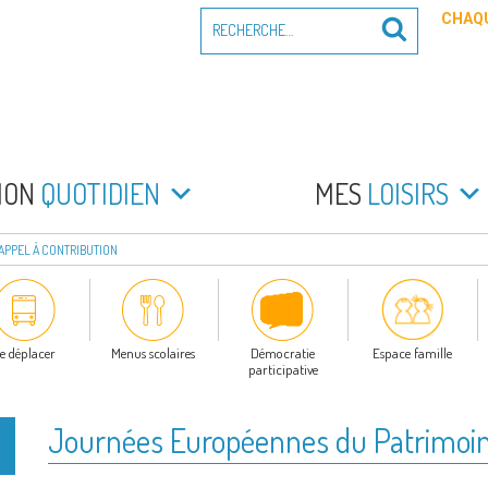
Recherche
CHAQU
Recherche
pour
:
PEYRADE
an la Peyrade
MON
QUOTIDIEN
MES
LOISIRS
APPEL À CONTRIBUTION
e déplacer
Menus scolaires
Démocratie
Espace famille
participative
Journées Européennes du Patrimoine