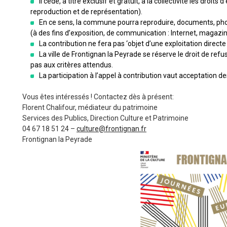
Il cède, à titre exclusif et gratuit, à la collectivité les droit
reproduction et de représentation).
En ce sens, la commune pourra reproduire, documents, pho
(à des fins d’exposition, de communication : Internet, magazine
La contribution ne fera pas ‘objet d’une exploitation direct
La ville de Frontignan la Peyrade se réserve le droit de re
pas aux critères attendus.
La participation à l’appel à contribution vaut acceptation d
Vous êtes intéressés ! Contactez dès à présent:
Florent Chalifour, médiateur du patrimoine
Services des Publics, Direction Culture et Patrimoine
04 67 18 51 24 –
culture@frontignan.fr
Frontignan la Peyrade