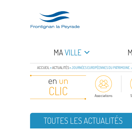
Aller
au
contenu
principal
FRONTIGNAN LA 
Bienvenue sur le site de la commune de Frontign
MA
VILLE
ACCUEIL
»
ACTUALITÉS
»
JOURNÉES EUROPÉENNES DU PATRIMOINE : 
en
un
CLIC
Associations
S
TOUTES LES ACTUALITÉS