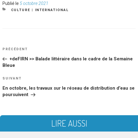
Publié
Publié le
5 octobre 2021
le
CATÉGORIES
CULTURE
|
INTERNATIONAL
NAVIGATION
Article
PRÉCÉDENT
DE
précédent
+deFIRN >> Balade littéraire dans le cadre de la Semaine
L’ARTICLE
Bleue
Article
SUIVANT
suivant
En octobre, les travaux sur le réseau de distribution d’eau se
poursuivent
LIRE AUSSI