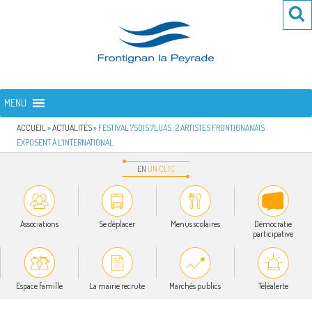
Aller
Re
R
au
po
contenu
:
principal
FRONTIGNAN LA PEYRADE
Bienvenue sur le site de la commune de Frontignan la Peyrade
MENU
ACCUEIL
»
ACTUALITÉS
»
FESTIVAL 7SOIS 7LUAS : 2 ARTISTES FRONTIGNANAIS
EXPOSENT À L’INTERNATIONAL
EN
UN
CLIC
Associations
Se déplacer
Menus scolaires
Démocratie
participative
Espace famille
La mairie recrute
Marchés publics
Téléalerte