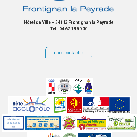
Hôtel de Ville – 34113 Frontignan la Peyrade
Tél : 04 67 18 50 00
nous contacter
Villes
jumelées
Sites
partenaires
Labels
Autres