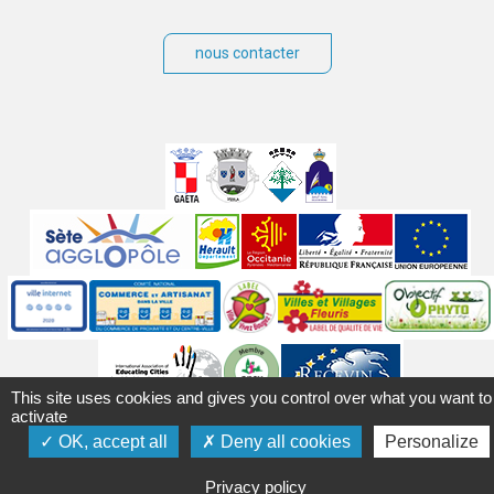
nous contacter
Villes
jumelées
Sites
partenaires
Labels
Autres
This site uses cookies and gives you control over what you want to
activate
Mentions légales
Accessibilité
Plan du site
Contact
OK, accept all
Deny all cookies
Personalize
Crédits
Gérer les cookies
Politique de confidentialité
Privacy policy