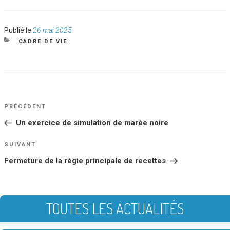
Publié
Publié le
26 mai 2025
le
CATÉGORIES
CADRE DE VIE
NAVIGATION
Article
PRÉCÉDENT
DE
précédent
Un exercice de simulation de marée noire
L’ARTICLE
Article
SUIVANT
suivant
Fermeture de la régie principale de recettes
TOUTES LES ACTUALITÉS