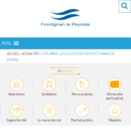
Aller
Re
R
au
po
contenu
:
principal
FRONTIGNAN LA PEYRADE
Bienvenue sur le site de la commune de Frontignan la Peyrade
MENU
ACCUEIL
»
ACTUALITÉS
»
L’ÉTÉ ARRIVE, LA COLLECTE DES DÉCHETS CHANGE DE
RYTHME
EN
UN
CLIC
Associations
Se déplacer
Menus scolaires
Démocratie
participative
Espace famille
La mairie recrute
Marchés publics
Téléalerte