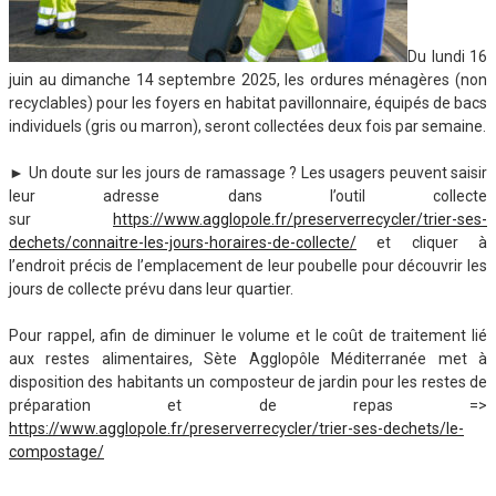
Du lundi 16
juin au dimanche 14 septembre 2025, les ordures ménagères (non
recyclables) pour les foyers en habitat pavillonnaire, équipés de bacs
individuels (gris ou marron), seront collectées deux fois par semaine.
► Un doute sur les jours de ramassage ? Les usagers peuvent saisir
leur adresse dans l’outil collecte
sur
https://www.agglopole.fr/preserverrecycler/trier-ses-
dechets/connaitre-les-jours-horaires-de-collecte/
et cliquer à
l’endroit précis de l’emplacement de leur poubelle pour découvrir les
jours de collecte prévu dans leur quartier.
Pour rappel, afin de diminuer le volume et le coût de traitement lié
aux restes alimentaires, Sète Agglopôle Méditerranée met à
disposition des habitants un composteur de jardin pour les restes de
préparation et de repas =>
https://www.agglopole.fr/preserverrecycler/trier-ses-dechets/le-
compostage/