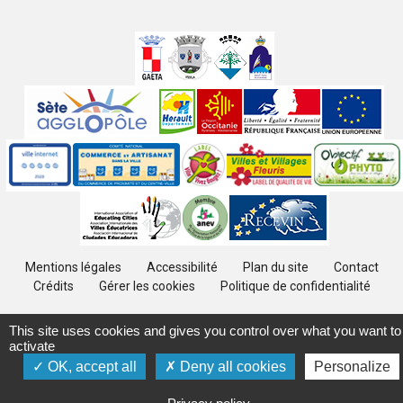
Villes
jumelées
Sites
partenaires
Labels
Autres
Mentions légales
Accessibilité
Plan du site
Contact
Crédits
Gérer les cookies
Politique de confidentialité
This site uses cookies and gives you control over what you want to
activate
OK, accept all
Deny all cookies
Personalize