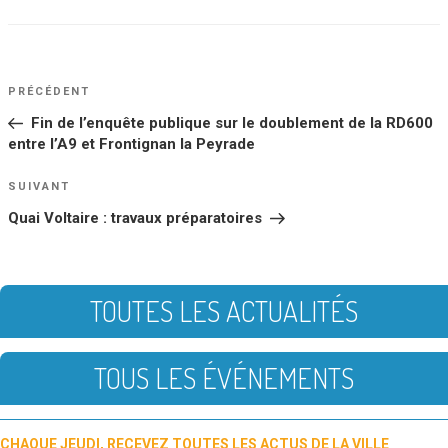
NAVIGATION
Article
PRÉCÉDENT
DE
précédent
Fin de l’enquête publique sur le doublement de la RD600
L’ARTICLE
entre l’A9 et Frontignan la Peyrade
Article
SUIVANT
suivant
Quai Voltaire : travaux préparatoires
TOUTES LES ACTUALITÉS
TOUS LES ÉVÉNEMENTS
CHAQUE JEUDI, RECEVEZ TOUTES LES ACTUS DE LA VILLE