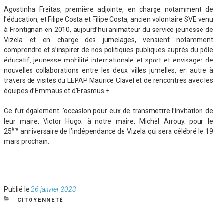
Agostinha Freitas, première adjointe, en charge notamment de
l’éducation, et Filipe Costa et Filipe Costa, ancien volontaire SVE venu
à Frontignan en 2010, aujourd’hui animateur du service jeunesse de
Vizela et en charge des jumelages, venaient notamment
comprendre et s’inspirer de nos politiques publiques auprès du pôle
éducatif, jeunesse mobilité internationale et sport et envisager de
nouvelles collaborations entre les deux villes jumelles, en autre à
travers de visites du LEPAP Maurice Clavel et de rencontres avec les
équipes d’Emmaüs et d’Erasmus +.
Ce fut également l’occasion pour eux de transmettre l’invitation de
leur maire, Victor Hugo, à notre maire, Michel Arrouy, pour le
ère
25
anniversaire de l’indépendance de Vizela qui sera célébré le 19
mars prochain.
Publié
Publié le
26 janvier 2023
le
CATÉGORIES
CITOYENNETÉ