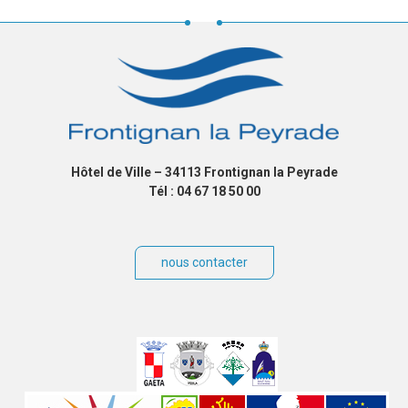
Hôtel de Ville – 34113 Frontignan la Peyrade
Tél : 04 67 18 50 00
nous contacter
Villes
jumelées
Sites