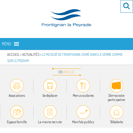
Aller
Re
R
au
po
contenu
:
principal
FRONTIGNAN LA PEYRADE
Bienvenue sur le site de la commune de Frontignan la Peyrade
MENU
ACCUEIL
»
ACTUALITÉS
»
LE MUSCAT DE FRONTIGNAN, DORÉ DANS LE VERRE COMME
SUR LE PODIUM
EN
UN
CLIC
Associations
Se déplacer
Menus scolaires
Démocratie
participative
Espace famille
La mairie recrute
Marchés publics
Téléalerte