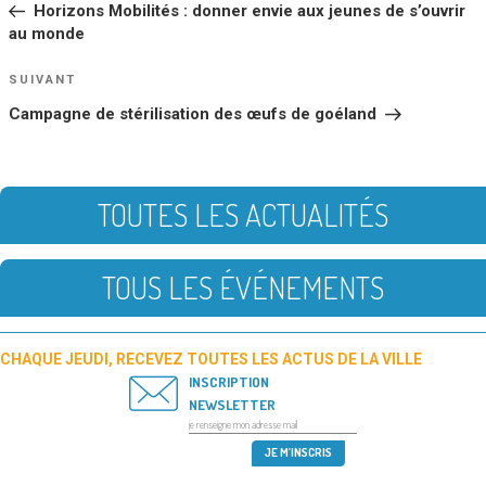
Horizons Mobilités : donner envie aux jeunes de s’ouvrir
L’ARTICLE
au monde
Article
SUIVANT
suivant
Campagne de stérilisation des œufs de goéland
TOUTES LES ACTUALITÉS
TOUS LES ÉVÉNEMENTS
CHAQUE JEUDI, RECEVEZ TOUTES LES ACTUS DE LA VILLE
INSCRIPTION
NEWSLETTER