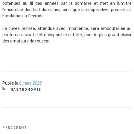
obtenues au fil des années par le domaine et met en lumière
l’ensemble des huit domaines, ainsi que la coopérative, présents à
Frontignan la Peyrade.
La cuvée primée, attendue avec impatience, sera embouteillée au
printemps avant d’être disponible cet été, pour le plus grand plaisir
des amateurs de muscat.
Publié
Publié le
6 mars 2025
le
CATÉGORIES
GASTRONOMIE
NAVIGATION
Article
PRÉCÉDENT
DE
précédent