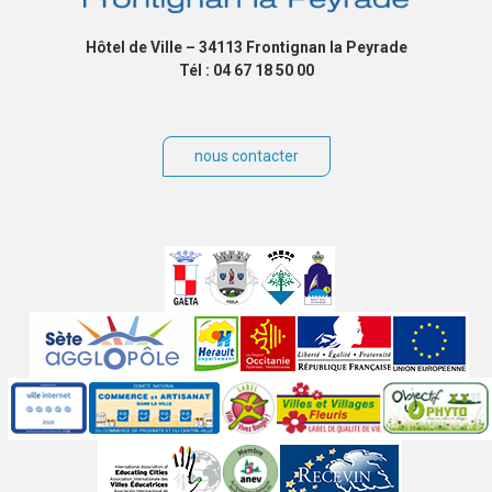
Hôtel de Ville – 34113 Frontignan la Peyrade
Tél : 04 67 18 50 00
nous contacter
Villes
jumelées
Sites
partenaires
Labels
Autres