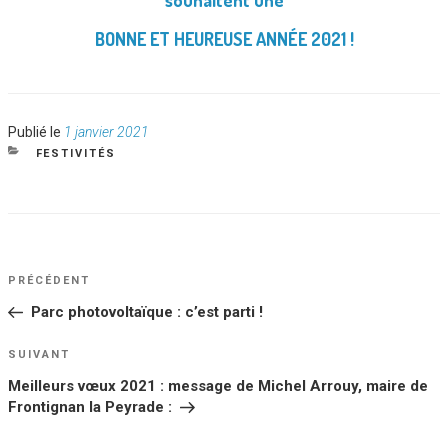
souhaitent une
BONNE ET HEUREUSE ANNÉE 2021 !
Publié
Publié le
1 janvier 2021
le
CATÉGORIES
FESTIVITÉS
NAVIGATION
Article
PRÉCÉDENT
DE
précédent
Parc photovoltaïque : c’est parti !
L’ARTICLE
Article
SUIVANT
suivant
Meilleurs vœux 2021 : message de Michel Arrouy, maire de
Frontignan la Peyrade :