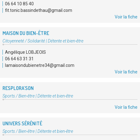
06 64 10 85 40
fit.tonic.bassindethau@gmail.com
Voir la fiche
MAISON DU BIEN-ÊTRE
Type
Citoyenneté / Solidarité
|
Détente et bien-être
d'association
Angélique LOBJEOIS
:
06 64 63 31 31
lamaisondubienetre34@gmail.com
Voir la fiche
RESPLORA’SON
Type
Sports / Bien-être
|
Détente et bien-être
d'association
Voir la fiche
:
UNIVERS SÉRÉNITÉ
Type
Sports / Bien-être
|
Détente et bien-être
d'association