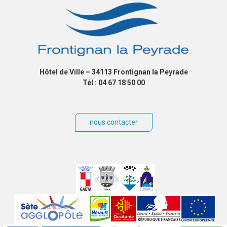
Hôtel de Ville – 34113 Frontignan la Peyrade
Tél : 04 67 18 50 00
nous contacter
Villes
jumelées
Sites
partenaires