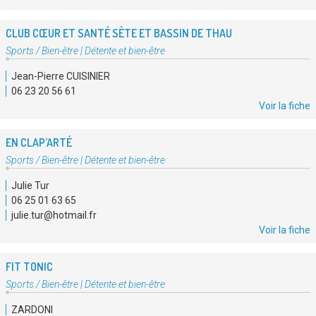
CLUB CŒUR ET SANTÉ SÈTE ET BASSIN DE THAU
Type
Sports / Bien-être
|
Détente et bien-être
d'association
Jean-Pierre CUISINIER
:
06 23 20 56 61
Voir la fiche
EN CLAP’ARTÉ
Type
Sports / Bien-être
|
Détente et bien-être
d'association
Julie Tur
:
06 25 01 63 65
julie.tur@hotmail.fr
Voir la fiche
FIT TONIC
Type
Sports / Bien-être
|
Détente et bien-être
d'association
ZARDONI
: