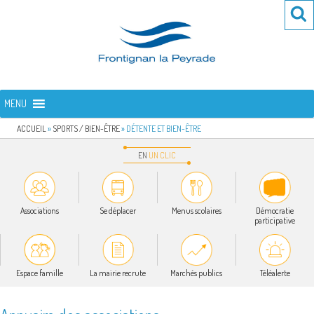
Aller
Re
R
au
po
contenu
:
principal
FRONTIGNAN LA PEYRADE
Bienvenue sur le site de la commune de Frontignan la Peyrade
MENU
ACCUEIL
»
SPORTS / BIEN-ÊTRE
»
DÉTENTE ET BIEN-ÊTRE
EN
UN
CLIC
Associations
Se déplacer
Menus scolaires
Démocratie
participative
Espace famille
La mairie recrute
Marchés publics
Téléalerte