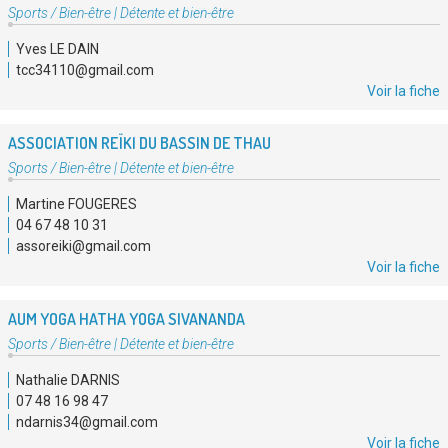
Type
Sports / Bien-être
|
Détente et bien-être
d'association
Yves LE DAIN
:
tcc34110@gmail.com
Voir la fiche
ASSOCIATION REÏKI DU BASSIN DE THAU
Type
Sports / Bien-être
|
Détente et bien-être
d'association
Martine FOUGERES
:
04 67 48 10 31
assoreiki@gmail.com
Voir la fiche
AUM YOGA HATHA YOGA SIVANANDA
Type
Sports / Bien-être
|
Détente et bien-être
d'association
Nathalie DARNIS
:
07 48 16 98 47
ndarnis34@gmail.com
Voir la fiche