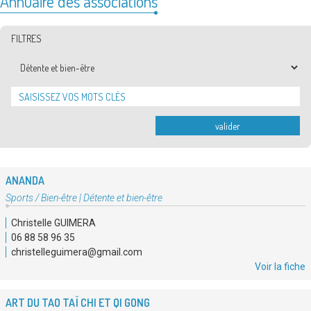
Annuaire des associations
FILTRES
Thématiques
valider
ANANDA
Type
Sports / Bien-être
|
Détente et bien-être
d'association
Christelle GUIMERA
:
06 88 58 96 35
christelleguimera@gmail.com
Voir la fiche
ART DU TAO TAÏ CHI ET QI GONG