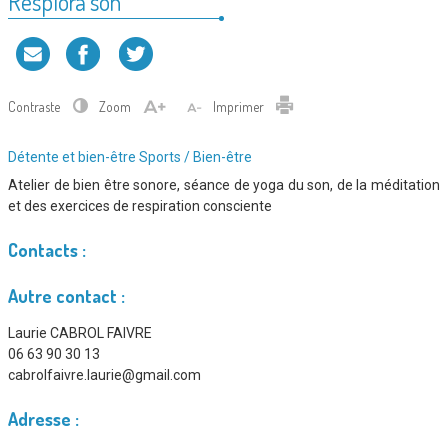
Resplora’son
Contraste
Zoom
Imprimer
Type
Détente et bien-être
Sports / Bien-être
d'association
Atelier de bien être sonore, séance de yoga du son, de la méditation
:
et des exercices de respiration consciente
Contacts :
Autre contact :
Laurie CABROL FAIVRE
06 63 90 30 13
cabrolfaivre.laurie@gmail.com
Adresse :