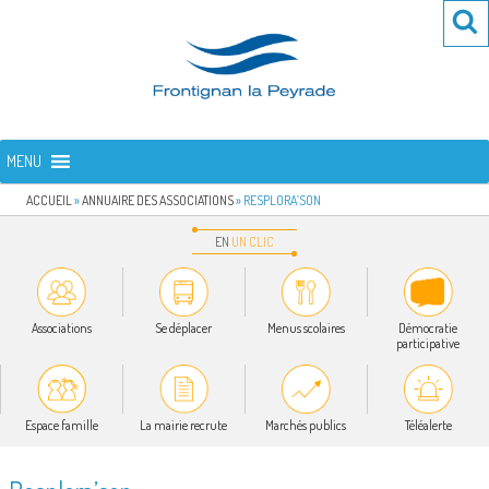
Aller
Re
R
au
po
contenu
:
principal
FRONTIGNAN LA PEYRADE
Bienvenue sur le site de la commune de Frontignan la Peyrade
MENU
ACCUEIL
»
ANNUAIRE DES ASSOCIATIONS
»
RESPLORA’SON
EN
UN
CLIC
Associations
Se déplacer
Menus scolaires
Démocratie
participative
Espace famille
La mairie recrute
Marchés publics
Téléalerte