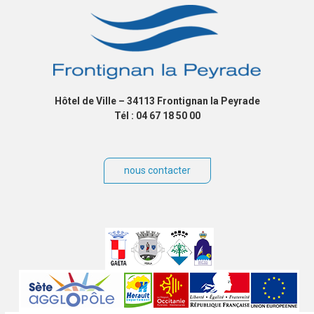
Hôtel de Ville – 34113 Frontignan la Peyrade
Tél : 04 67 18 50 00
nous contacter
Villes
jumelées
Sites
partenaires