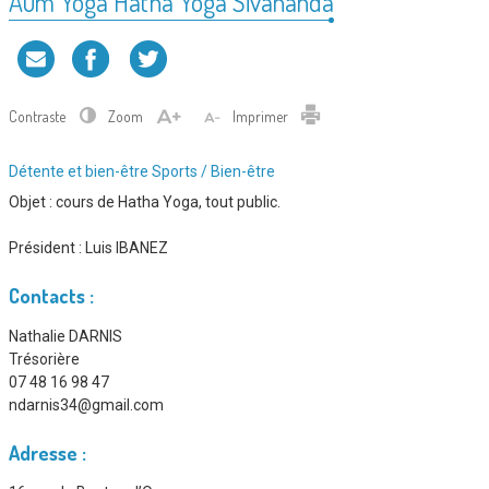
Aum Yoga Hatha Yoga Sivananda
Contraste
Zoom
Imprimer
Type
Détente et bien-être
Sports / Bien-être
d'association
Objet : cours de Hatha Yoga, tout public.
:
Président :
Luis IBANEZ
Contacts :
Nathalie DARNIS
Trésorière
07 48 16 98 47
ndarnis34@gmail.com
Adresse :