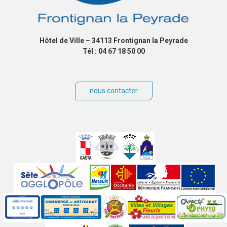
Hôtel de Ville – 34113 Frontignan la Peyrade
Tél : 04 67 18 50 00
nous contacter
Villes
jumelées
Sites
partenaires
Labels