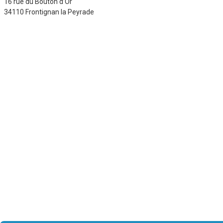
16 rue du Bouton d’Or
34110 Frontignan la Peyrade