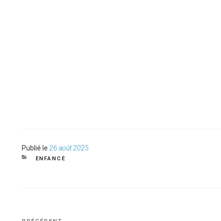
Publié
Publié le
26 août 2025
le
CATÉGORIES
ENFANCE
NAVIGATION
Article