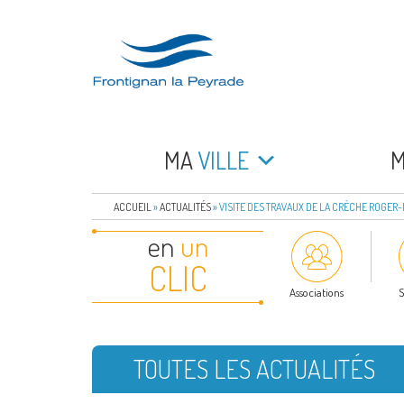
Aller
au
contenu
principal
FRONTIGNAN LA 
Bienvenue sur le site de la commune de Frontign
MA
VILLE
ACCUEIL
»
ACTUALITÉS
»
VISITE DES TRAVAUX DE LA CRÈCHE ROGER
en
un
CLIC
Associations
S
TOUTES LES ACTUALITÉS