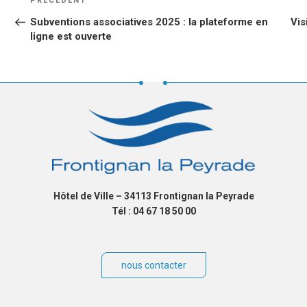
PRÉCÉDENT
DE
précédent
Subventions associatives 2025 : la plateforme en
Vis
L’ARTICLE
ligne est ouverte
Hôtel de Ville – 34113 Frontignan la Peyrade
Tél : 04 67 18 50 00
nous contacter