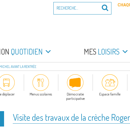
Recherche
CHAQU
Recherche
pour
:
PEYRADE
an la Peyrade
MON
QUOTIDIEN
MES
LOISIRS
-MICHEL AVANT LA RENTRÉE
e déplacer
Menus scolaires
Démocratie
Espace famille
participative
Visite des travaux de la crèche Roger