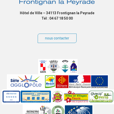
Hôtel de Ville – 34113 Frontignan la Peyrade
Tél : 04 67 18 50 00
nous contacter
Villes
jumelées
Sites
partenaires
Labels
Autres