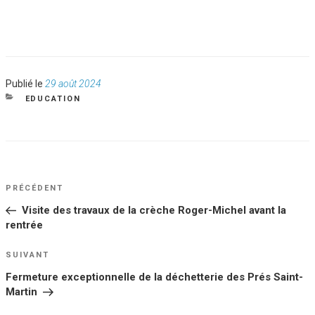
Publié
Publié le
29 août 2024
le
CATÉGORIES
EDUCATION
NAVIGATION
Article
PRÉCÉDENT
DE
précédent
Visite des travaux de la crèche Roger-Michel avant la
L’ARTICLE
rentrée
Article
SUIVANT
suivant
Fermeture exceptionnelle de la déchetterie des Prés Saint-
Martin