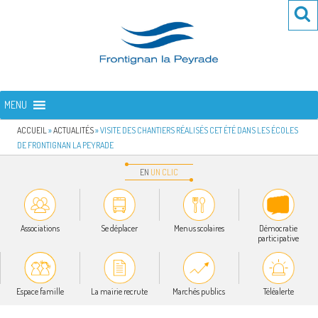
Aller
Re
R
au
po
contenu
:
principal
FRONTIGNAN LA PEYRADE
Bienvenue sur le site de la commune de Frontignan la Peyrade
MENU
ACCUEIL
»
ACTUALITÉS
»
VISITE DES CHANTIERS RÉALISÉS CET ÉTÉ DANS LES ÉCOLES
DE FRONTIGNAN LA PEYRADE
EN
UN
CLIC
Associations
Se déplacer
Menus scolaires
Démocratie
participative
Espace famille
La mairie recrute
Marchés publics
Téléalerte