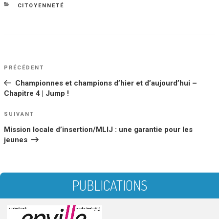
le
CATÉGORIES
CITOYENNETÉ
NAVIGATION
Article
PRÉCÉDENT
DE
précédent
Championnes et champions d’hier et d’aujourd’hui –
L’ARTICLE
Chapitre 4 | Jump !
Article
SUIVANT
suivant
Mission locale d’insertion/MLIJ : une garantie pour les
jeunes
PUBLICATIONS