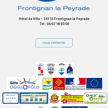
Hôtel de Ville – 34113 Frontignan la Peyrade
Tél : 04 67 18 50 00
nous contacter
Villes
jumelées
Sites
partenaires
Labels
Autres