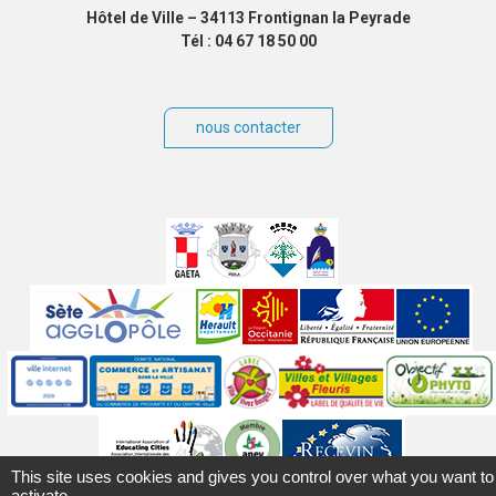
Hôtel de Ville – 34113 Frontignan la Peyrade
Tél : 04 67 18 50 00
nous contacter
Villes
jumelées
Sites
partenaires
Labels
Autres
This site uses cookies and gives you control over what you want to
activate