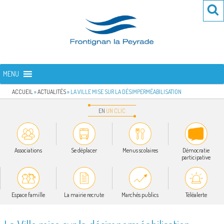
Aller
Re
R
au
po
contenu
:
principal
FRONTIGNAN LA PEYRADE
Bienvenue sur le site de la commune de Frontignan la Peyrade
MENU
ACCUEIL
»
ACTUALITÉS
»
LA VILLE MISE SUR LA DÉSIMPERMÉABILISATION
EN
UN
CLIC
Associations
Se déplacer
Menus scolaires
Démocratie
participative
Espace famille
La mairie recrute
Marchés publics
Téléalerte