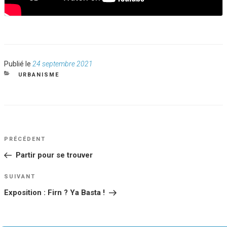
Publié
Publié le
24 septembre 2021
le
CATÉGORIES
URBANISME
NAVIGATION
Article
PRÉCÉDENT
DE
précédent
Partir pour se trouver
L’ARTICLE
Article
SUIVANT
suivant
Exposition : Firn ? Ya Basta !