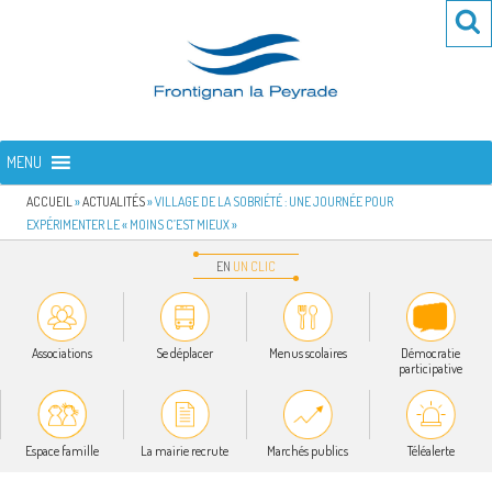
Aller
Re
R
au
po
contenu
:
principal
FRONTIGNAN LA PEYRADE
Bienvenue sur le site de la commune de Frontignan la Peyrade
MENU
ACCUEIL
»
ACTUALITÉS
»
VILLAGE DE LA SOBRIÉTÉ : UNE JOURNÉE POUR
EXPÉRIMENTER LE « MOINS C’EST MIEUX »
EN
UN
CLIC
Associations
Se déplacer
Menus scolaires
Démocratie
participative
Espace famille
La mairie recrute
Marchés publics
Téléalerte