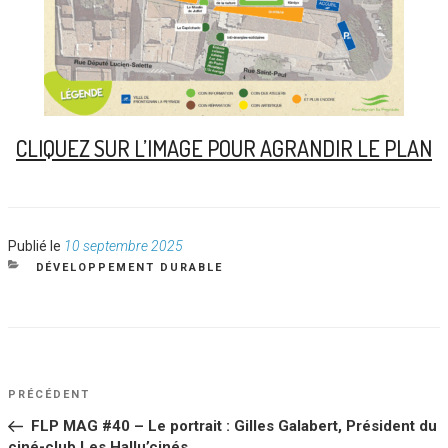
CLIQUEZ SUR L’IMAGE POUR AGRANDIR LE PLAN
Publié
Publié le
10 septembre 2025
le
CATÉGORIES
DÉVELOPPEMENT DURABLE
NAVIGATION
Article
PRÉCÉDENT
DE
précédent
FLP MAG #40 – Le portrait : Gilles Galabert, Président du
L’ARTICLE
ciné-club Les Hallu’cinés