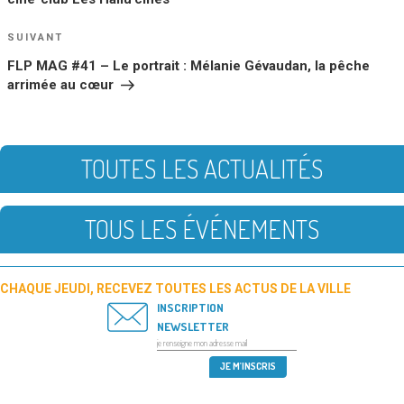
Article
SUIVANT
suivant
FLP MAG #41 – Le portrait : Mélanie Gévaudan, la pêche
arrimée au cœur
TOUTES LES ACTUALITÉS
TOUS LES ÉVÉNEMENTS
CHAQUE JEUDI, RECEVEZ TOUTES LES ACTUS DE LA VILLE
INSCRIPTION
NEWSLETTER