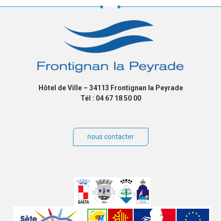
Hôtel de Ville – 34113 Frontignan la Peyrade
Tél : 04 67 18 50 00
nous contacter
Villes
jumelées
Sites