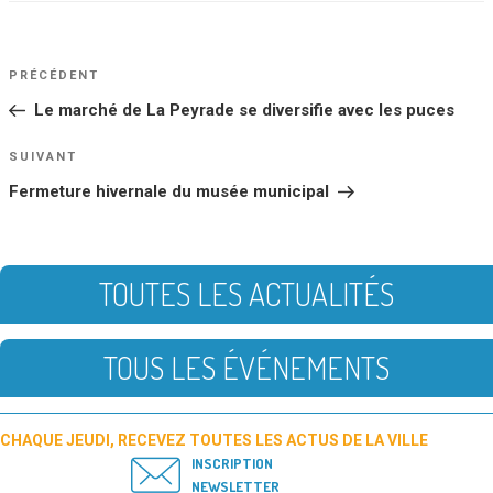
NAVIGATION
Article
PRÉCÉDENT
DE
précédent
Le marché de La Peyrade se diversifie avec les puces
L’ARTICLE
Article
SUIVANT
suivant
Fermeture hivernale du musée municipal
TOUTES LES ACTUALITÉS
TOUS LES ÉVÉNEMENTS
CHAQUE JEUDI, RECEVEZ TOUTES LES ACTUS DE LA VILLE
INSCRIPTION
NEWSLETTER