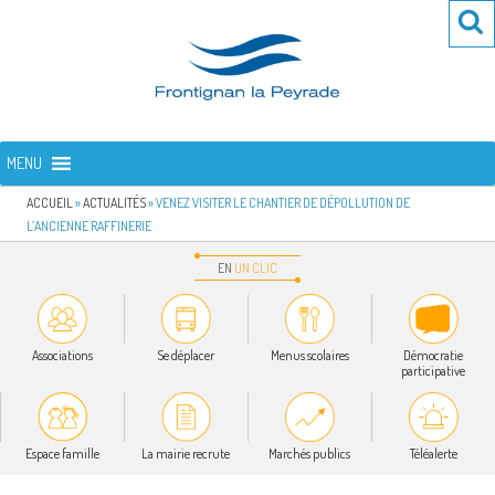
Aller
Re
R
au
po
contenu
:
principal
FRONTIGNAN LA PEYRADE
Bienvenue sur le site de la commune de Frontignan la Peyrade
MENU
ACCUEIL
»
ACTUALITÉS
»
VENEZ VISITER LE CHANTIER DE DÉPOLLUTION DE
L’ANCIENNE RAFFINERIE
EN
UN
CLIC
Associations
Se déplacer
Menus scolaires
Démocratie
participative
Espace famille
La mairie recrute
Marchés publics
Téléalerte