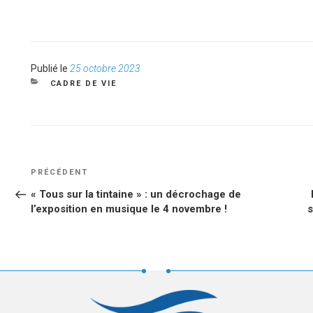
Publié
Publié le
25 octobre 2023
le
CATÉGORIES
CADRE DE VIE
NAVIGATION
Article
PRÉCÉDENT
DE
précédent
« Tous sur la tintaine » : un décrochage de
L’ARTICLE
l’exposition en musique le 4 novembre !
s