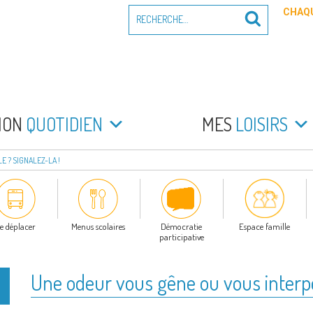
Recherche
CHAQU
Recherche
pour
:
PEYRADE
an la Peyrade
MON
QUOTIDIEN
MES
LOISIRS
 ? SIGNALEZ-LA !
e déplacer
Menus scolaires
Démocratie
Espace famille
participative
Une odeur vous gêne ou vous interpel