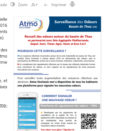
Imprimer
raste
Zoom
Imprimer
elle
2016
ents
s).
 des
Atmo
orme
, et
ises
tmo-