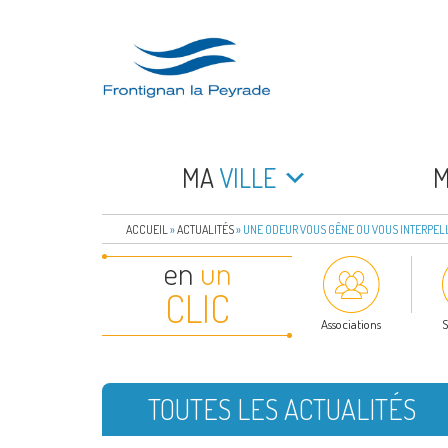
Aller
au
contenu
principal
FRONTIGNAN LA 
Bienvenue sur le site de la commune de Frontign
MA
VILLE
ACCUEIL
»
ACTUALITÉS
»
UNE ODEUR VOUS GÊNE OU VOUS INTERPELLE
en
un
CLIC
Associations
S
TOUTES LES ACTUALITÉS