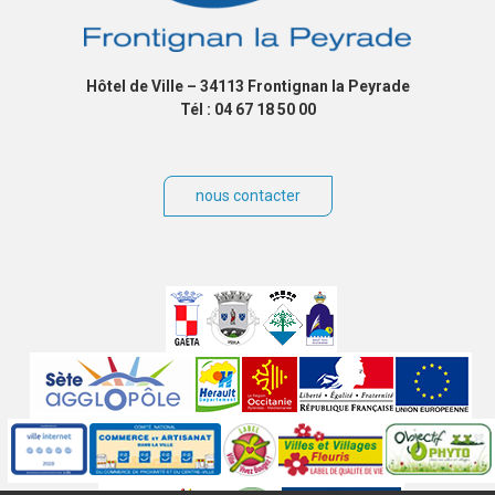
Hôtel de Ville – 34113 Frontignan la Peyrade
Tél : 04 67 18 50 00
nous contacter
Villes
jumelées
Sites
partenaires
Labels
Autres