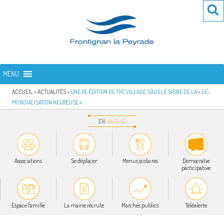
Aller
Re
R
au
po
contenu
:
principal
FRONTIGNAN LA PEYRADE
Bienvenue sur le site de la commune de Frontignan la Peyrade
MENU
ACCUEIL
»
ACTUALITÉS
»
UNE 6E ÉDITION DE THE VILLAGE SOUS LE SIGNE DE LA « DÉ-
MONDIALISATION HEUREUSE »
EN
UN
CLIC
Associations
Se déplacer
Menus scolaires
Démocratie
participative
Espace famille
La mairie recrute
Marchés publics
Téléalerte