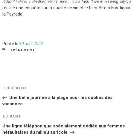
School | Paris 1 Panthéon-Sorbonne | Think tank “Live in a Living city”
, a
réalisé une enquête sur la qualité de vie et le bien-être à Frontignan
la Peyrade.
Publié
Publié le
30 août 2022
le
CATÉGORIES
EVÉNEMENT
NAVIGATION
Article
PRÉCÉDENT
DE
précédent
Une belle journée à la plage pour les oubliés des
L’ARTICLE
vacances
Article
SUIVANT
suivant
Une ligne téléphonique spécialement dédiée aux femmes
héraultaises du milieu agricole