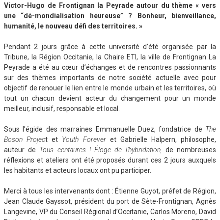
Victor-Hugo de Frontignan la Peyrade autour du thème « vers
une “dé-mondialisation heureuse” ? Bonheur, bienveillance,
humanité, le nouveau défi des territoires. »
Pendant 2 jours grâce à cette université d’été organisée par la
Tribune, la Région Occitanie, la Chaire ETI, la ville de Frontignan La
Peyrade a été au cœur d’échanges et de rencontres passionnants
sur des thèmes importants de notre société actuelle avec pour
objectif de renouer le lien entre le monde urbain et les territoires, où
tout un chacun devient acteur du changement pour un monde
meilleur, inclusif, responsable et local.
Sous l’égide des marraines Emmanuelle Duez, fondatrice de
The
Boson
Projec
t et
Youth Forever
et Gabrielle Halpern, philosophe,
auteur de
Tous centaures ! Éloge de l’hybridation,
de nombreuses
réflexions et ateliers ont été proposés durant ces 2 jours auxquels
les habitants et acteurs locaux ont pu participer.
Merci à tous les intervenants dont : Étienne Guyot, préfet de Région,
Jean Claude Gayssot, président du port de Sète-Frontignan, Agnès
Langevine, VP du Conseil Régional d’Occitanie, Carlos Moreno, David