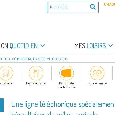
Recherche
CHAQU
Recherche
pour
:
PEYRADE
an la Peyrade
MON
QUOTIDIEN
MES
LOISIRS
DÉDIÉE AUX FEMMES HÉRAULTAISES DU MILIEU AGRICOLE
e déplacer
Menus scolaires
Démocratie
Espace famille
participative
Une ligne téléphonique spécialeme
héraultaises du milieu agricole