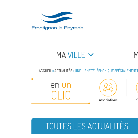
Aller
au
contenu
principal
FRONTIGNAN LA 
Bienvenue sur le site de la commune de Frontign
MA
VILLE
ACCUEIL
»
ACTUALITÉS
»
UNE LIGNE TÉLÉPHONIQUE SPÉCIALEMENT 
en
un
CLIC
Associations
S
TOUTES LES ACTUALITÉS