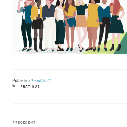
Publié
Publié le
30 août 2022
le
CATÉGORIES
PRATIQUE
NAVIGATION
Article
PRÉCÉDENT