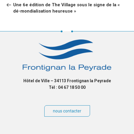
DE
précédent
Une 6e édition de The Village sous le signe de la «
L’ARTICLE
dé-mondialisation heureuse »
Hôtel de Ville – 34113 Frontignan la Peyrade
Tél : 04 67 18 50 00
nous contacter