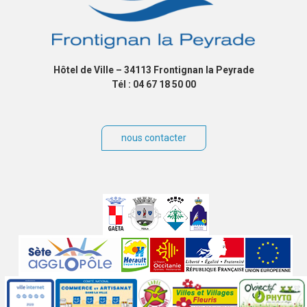
Hôtel de Ville – 34113 Frontignan la Peyrade
Tél : 04 67 18 50 00
nous contacter
Villes
jumelées
Sites
partenaires
Labels