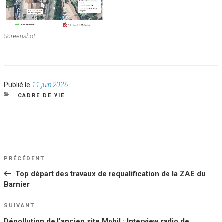
Screenshot
Publié
Publié le
11 juin 2026
le
CATÉGORIES
CADRE DE VIE
NAVIGATION
Article
PRÉCÉDENT
DE
précédent
Top départ des travaux de requalification de la ZAE du
L’ARTICLE
Barnier
Article
SUIVANT
suivant
Dépollution de l’ancien site Mobil : Interview radio de