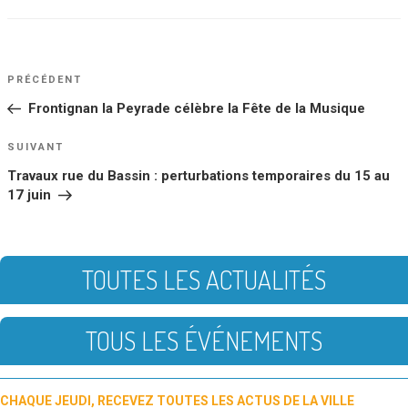
NAVIGATION
Article
PRÉCÉDENT
DE
précédent
Frontignan la Peyrade célèbre la Fête de la Musique
L’ARTICLE
Article
SUIVANT
suivant
Travaux rue du Bassin : perturbations temporaires du 15 au
17 juin
TOUTES LES ACTUALITÉS
TOUS LES ÉVÉNEMENTS
CHAQUE JEUDI, RECEVEZ TOUTES LES ACTUS DE LA VILLE