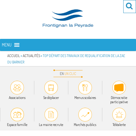
Aller
Re
R
au
po
contenu
:
principal
FRONTIGNAN LA PEYRADE
Bienvenue sur le site de la commune de Frontignan la Peyrade
MENU
ACCUEIL
»
ACTUALITÉS
»
TOP DÉPART DES TRAVAUX DE REQUALIFICATION DE LA ZAE
DU BARNIER
EN
UN
CLIC
Associations
Se déplacer
Menus scolaires
Démocratie
participative
Espace famille
La mairie recrute
Marchés publics
Téléalerte