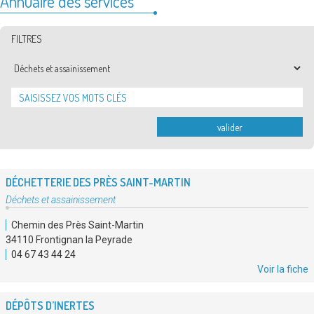
Annuaire des services
FILTRES
Type
de
service
valider
DÉCHETTERIE DES PRÈS SAINT-MARTIN
Type
Déchets et assainissement
de
Chemin des Près Saint-Martin
service
34110 Frontignan la Peyrade
:
04 67 43 44 24
Voir la fiche
DÉPÔTS D’INERTES