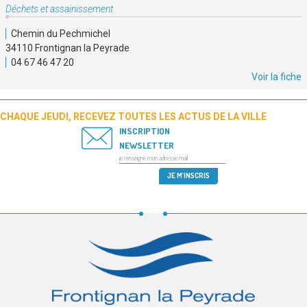
Type
Déchets et assainissement
de
Chemin du Pechmichel
service
34110 Frontignan la Peyrade
:
04 67 46 47 20
Voir la fiche
CHAQUE JEUDI, RECEVEZ TOUTES LES ACTUS DE LA VILLE
INSCRIPTION
NEWSLETTER