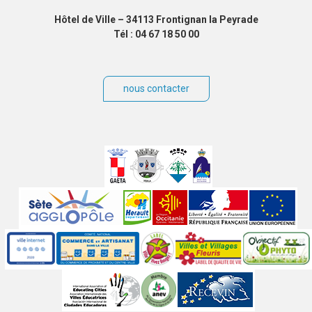
Hôtel de Ville – 34113 Frontignan la Peyrade
Tél : 04 67 18 50 00
nous contacter
Villes
jumelées
Sites
partenaires
Labels
Autres