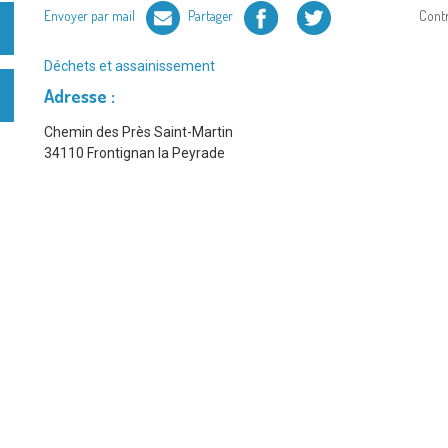
Facebook
Twitter
Envoyer par mail
Partager
Cont
Type
Déchets et assainissement
de
Adresse :
service
:
Chemin des Près Saint-Martin
34110 Frontignan la Peyrade