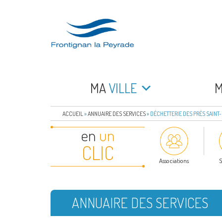
Aller
au
contenu
principal
FRONTIGNAN LA 
Bienvenue sur le site de la commune de Frontign
MA
VILLE
ACCUEIL
»
ANNUAIRE DES SERVICES
»
DÉCHETTERIE DES PRÈS SAINT
en
un
CLIC
Associations
S
ANNUAIRE DES SERVICES