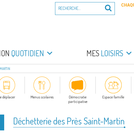
Recherche
CHAQU
Recherche
pour
:
PEYRADE
an la Peyrade
MON
QUOTIDIEN
MES
LOISIRS
-MARTIN
e déplacer
Menus scolaires
Démocratie
Espace famille
participative
Déchetterie des Près Saint-Martin