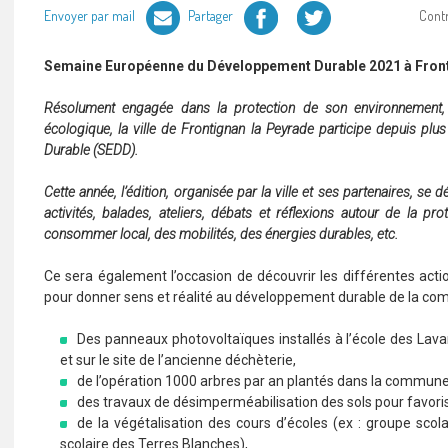
Facebook
Twitter
Envoyer par mail
Partager
Cont
Semaine Européenne du Développement Durable 2021 à Frontig
Résolument engagée dans la protection de son environnement, l
écologique, la ville de Frontignan la Peyrade participe depuis p
Durable (SEDD).
Cette année, l’édition, organisée par la ville et ses partenaires, s
activités, balades, ateliers, débats et réflexions autour de la pr
consommer local, des mobilités, des énergies durables, etc.
Ce sera également l’occasion de découvrir les différentes action
pour donner sens et réalité au développement durable de la co
Des panneaux photovoltaïques installés à l’école des Lava
et sur le site de l’ancienne déchèterie,
de l’opération 1000 arbres par an plantés dans la commune
des travaux de désimperméabilisation des sols pour favoriser
de la végétalisation des cours d’écoles (ex : groupe scol
scolaire des Terres Blanches),