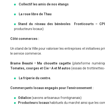
Collectif les amis de nos étangs
La roue libre de Thau
Stand du réseau des bénévoles Fronticourts – CP
producteurs locaux)
Côté commerces :
Un stand de la Ville pour valoriser les entreprises et initiatives
le service commerce.
Brame Beauté • Ma chouette cagette
(plateforme numériq
Tomates, courges et Cie • A et M autos
(essais de trottinettes
La friperie du centre.
Commerçants locaux engagés pour l’environnement
:
Odialice
(savons artisanaux frontignanais)
Producteurs locaux
habituels du marché ainsi que les co