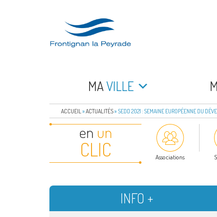
Aller
au
contenu
principal
FRONTIGNAN LA 
Bienvenue sur le site de la commune de Frontign
MA
VILLE
ACCUEIL
»
ACTUALITÉS
»
SEDD 2021 : SEMAINE EUROPÉENNE DU DÉ
en
un
CLIC
Associations
S
INFO +