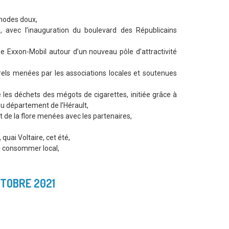
 modes doux,
é, avec l’inauguration du boulevard des Républicains
e Exxon-Mobil autour d’un nouveau pôle d’attractivité
els menées par les associations locales et soutenues
re les déchets des mégots de cigarettes, initiée grâce à
 du département de l’Hérault,
et de la flore menées avec les partenaires,
 quai Voltaire, cet été,
 le consommer local,
CTOBRE 2021