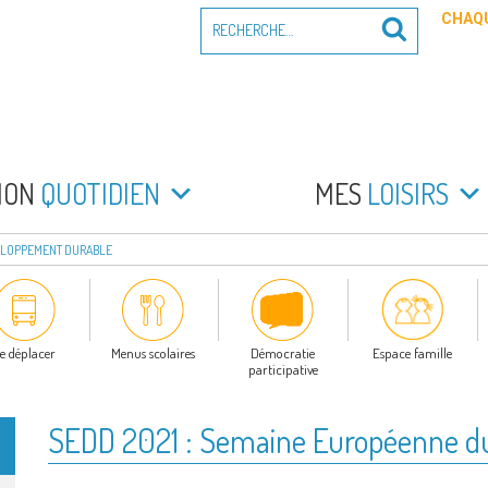
Recherche
CHAQU
Recherche
pour
:
PEYRADE
an la Peyrade
MON
QUOTIDIEN
MES
LOISIRS
VELOPPEMENT DURABLE
e déplacer
Menus scolaires
Démocratie
Espace famille
participative
SEDD 2021 : Semaine Européenne d