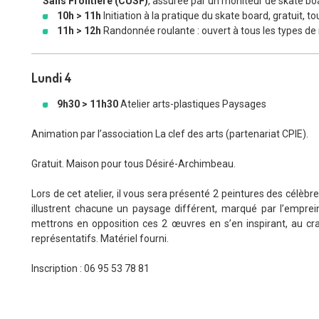
Sans Frontière (CUSF)
, assurée par un moniteur de skate bo
10h > 11h
Initiation à la pratique du skate board, gratuit, to
11h > 12h
Randonnée roulante : ouvert à tous les types de 
Lundi 4
9h30 > 11h30
Atelier arts-plastiques Paysages
Animation par l’association La clef des arts (partenariat CPIE).
Gratuit. Maison pour tous Désiré-Archimbeau.
Lors de cet atelier, il vous sera présenté 2 peintures des célèb
illustrent chacune un paysage différent, marqué par l’emprei
mettrons en opposition ces 2 œuvres en s’en inspirant, au c
représentatifs. Matériel fourni.
Inscription : 06 95 53 78 81