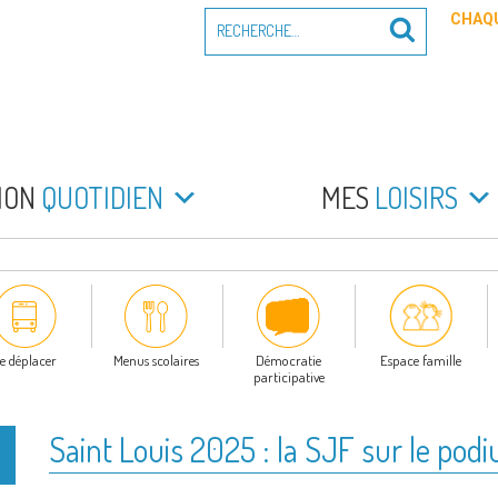
Recherche
CHAQU
Recherche
pour
:
PEYRADE
an la Peyrade
MON
QUOTIDIEN
MES
LOISIRS
e déplacer
Menus scolaires
Démocratie
Espace famille
participative
Saint Louis 2025 : la SJF sur le pod