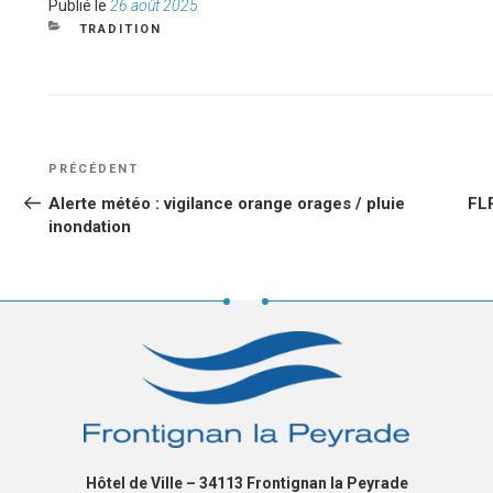
Publié
Publié le
26 août 2025
le
CATÉGORIES
TRADITION
NAVIGATION
Article
PRÉCÉDENT
DE
précédent
Alerte météo : vigilance orange orages / pluie
FLP
L’ARTICLE
inondation
Hôtel de Ville – 34113 Frontignan la Peyrade