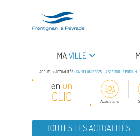
Aller
au
contenu
principal
FRONTIGNAN LA 
Bienvenue sur le site de la commune de Frontign
MA
VILLE
ACCUEIL
»
ACTUALITÉS
»
SAINT LOUIS 2025 : LA SJF SUR LE PODIUM
en
un
CLIC
Associations
S
TOUTES LES ACTUALITÉS