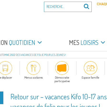
Recherche
CHAQU
Recherche
pour
:
PEYRADE
an la Peyrade
MON
QUOTIDIEN
MES
LOISIRS
 AUTOMNE 2022 DES VACANCES DE FOLIE POUR LES JEUNES !
e déplacer
Menus scolaires
Démocratie
Espace famille
participative
Retour sur – vacances Kifo 10-17 a
vacances de folie pour les jeunes !