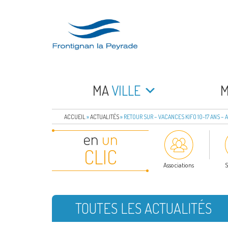
Aller
au
contenu
principal
FRONTIGNAN LA 
Bienvenue sur le site de la commune de Frontign
MA
VILLE
ACCUEIL
»
ACTUALITÉS
»
RETOUR SUR – VACANCES KIFO 10-17 ANS –
en
un
CLIC
Associations
S
TOUTES LES ACTUALITÉS