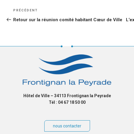
NAVIGATION
Article
PRÉCÉDENT
DE
précédent
Retour sur la réunion comité habitant Cœur de Ville
L’e
L’ARTICLE
Hôtel de Ville – 34113 Frontignan la Peyrade
Tél : 04 67 18 50 00
nous contacter