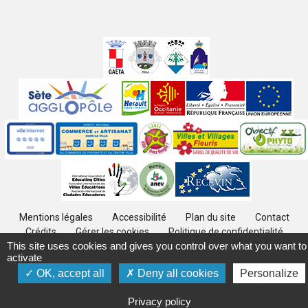
Villes
jumelées
Sites
partenaires
Labels
Autres
Mentions légales
Accessibilité
Plan du site
Contact
Crédits
Gérer les cookies
Politique de confidentialité
This site uses cookies and gives you control over what you want to
activate
OK, accept all
Deny all cookies
Personalize
Privacy policy