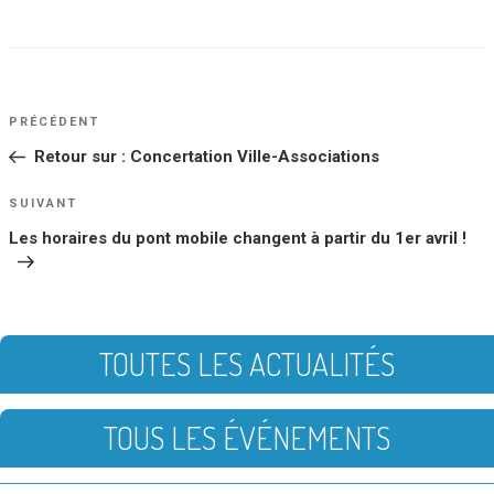
NAVIGATION
Article
PRÉCÉDENT
DE
précédent
Retour sur : Concertation Ville-Associations
L’ARTICLE
Article
SUIVANT
suivant
Les horaires du pont mobile changent à partir du 1er avril !
TOUTES LES ACTUALITÉS
TOUS LES ÉVÉNEMENTS