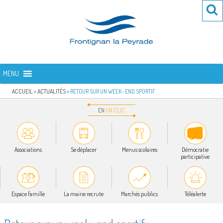
Aller
Re
R
au
po
contenu
:
principal
FRONTIGNAN LA PEYRADE
Bienvenue sur le site de la commune de Frontignan la Peyrade
MENU
ACCUEIL
»
ACTUALITÉS
»
RETOUR SUR UN WEEK- END SPORTIF
EN
UN
CLIC
Associations
Se déplacer
Menus scolaires
Démocratie
participative
Espace famille
La mairie recrute
Marchés publics
Téléalerte