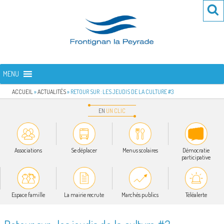
Aller
Re
R
au
po
contenu
:
principal
FRONTIGNAN LA PEYRADE
Bienvenue sur le site de la commune de Frontignan la Peyrade
MENU
ACCUEIL
»
ACTUALITÉS
»
RETOUR SUR : LES JEUDIS DE LA CULTURE #3
EN
UN
CLIC
Associations
Se déplacer
Menus scolaires
Démocratie
participative
Espace famille
La mairie recrute
Marchés publics
Téléalerte