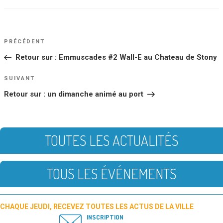
NAVIGATION
Article
PRÉCÉDENT
DE
précédent
Retour sur : Emmuscades #2 Wall-E au Chateau de Stony
L’ARTICLE
Article
SUIVANT
suivant
Retour sur : un dimanche animé au port
TOUTES LES ACTUALITÉS
TOUS LES ÉVÉNEMENTS
CHAQUE JEUDI, RECEVEZ TOUTES LES ACTUS DE LA VILLE
INSCRIPTION