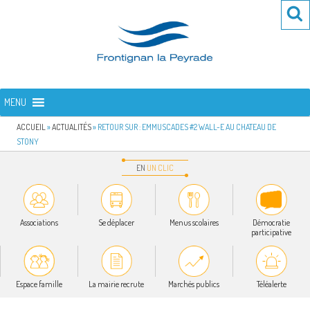
Aller
Re
R
au
po
contenu
:
principal
FRONTIGNAN LA PEYRADE
Bienvenue sur le site de la commune de Frontignan la Peyrade
MENU
ACCUEIL
»
ACTUALITÉS
»
RETOUR SUR : EMMUSCADES #2 WALL-E AU CHATEAU DE
STONY
EN
UN
CLIC
Associations
Se déplacer
Menus scolaires
Démocratie
participative
Espace famille
La mairie recrute
Marchés publics
Téléalerte