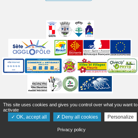
Villes
jumelées
Sites
partenaires
Labels
Autres
Mentions légales
Accessibilité
Plan du site
Contact
This site uses cookies and gives you control over what you want to
Crédits
Gérer les cookies
Politique de confidentialité
activate
OK, accept all
Deny all cookies
Personalize
Privacy policy