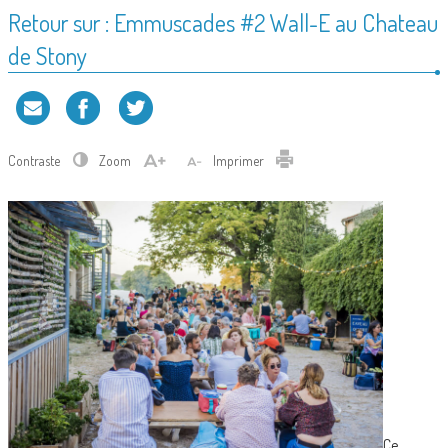
Retour sur : Emmuscades #2 Wall-E au Chateau
de Stony
Contraste
Zoom
Imprimer
Ce