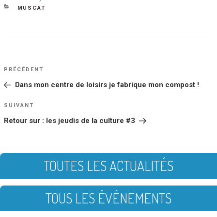
le
CATÉGORIES
MUSCAT
NAVIGATION
Article
PRÉCÉDENT
DE
précédent
Dans mon centre de loisirs je fabrique mon compost !
L’ARTICLE
Article
SUIVANT
suivant
Retour sur : les jeudis de la culture #3
TOUTES LES ACTUALITÉS
TOUS LES ÉVÉNEMENTS