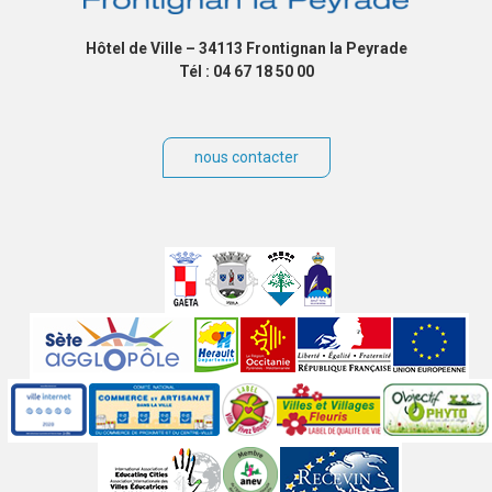
Hôtel de Ville – 34113 Frontignan la Peyrade
Tél : 04 67 18 50 00
nous contacter
Villes
jumelées
Sites
partenaires
Labels
Autres