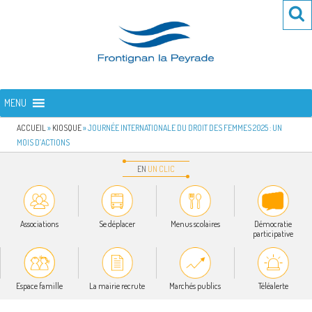
Aller
Re
R
au
po
contenu
:
principal
FRONTIGNAN LA PEYRADE
Bienvenue sur le site de la commune de Frontignan la Peyrade
MENU
ACCUEIL
»
KIOSQUE
»
JOURNÉE INTERNATIONALE DU DROIT DES FEMMES 2025 : UN
MOIS D’ACTIONS
EN
UN
CLIC
Associations
Se déplacer
Menus scolaires
Démocratie
participative
Espace famille
La mairie recrute
Marchés publics
Téléalerte