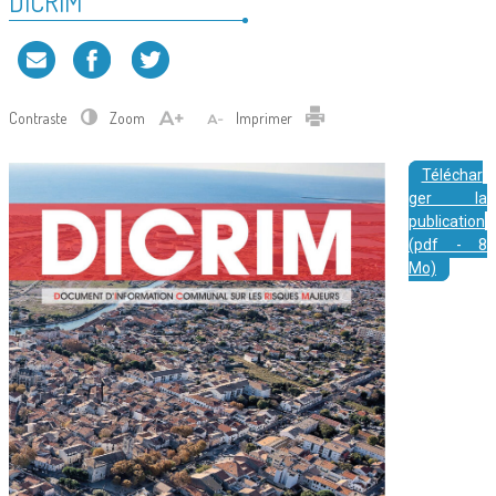
DICRIM
Contraste
Zoom
Imprimer
Téléchar
ger la
publication
(pdf - 8
Mo)