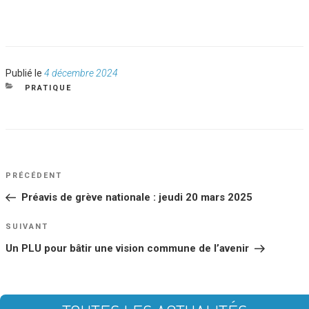
Publié
Publié le
4 décembre 2024
le
CATÉGORIES
PRATIQUE
NAVIGATION
Article
PRÉCÉDENT
DE
précédent
Préavis de grève nationale : jeudi 20 mars 2025
L’ARTICLE
Article
SUIVANT
suivant
Un PLU pour bâtir une vision commune de l’avenir