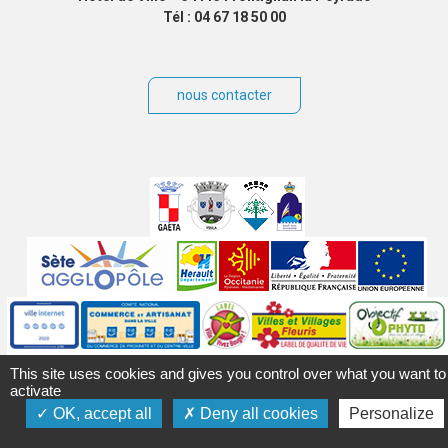
Tél : 04 67 18 50 00
nous contacter
Villes
jumelées
Sites
partenaires
Labels
Autres
This site uses cookies and gives you control over what you want to
activate
OK, accept all
Deny all cookies
Personalize
Mentions légales
Accessibilité
Plan du site
Contact