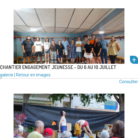
média
voir
:
CHANTIER ENGAGEMENT JEUNESSE – DU 6 AU 10 JUILLET
um
Type
Catégories
galerie
|
Retour en images
de
:
Consulter
l'alb
média
:
voir