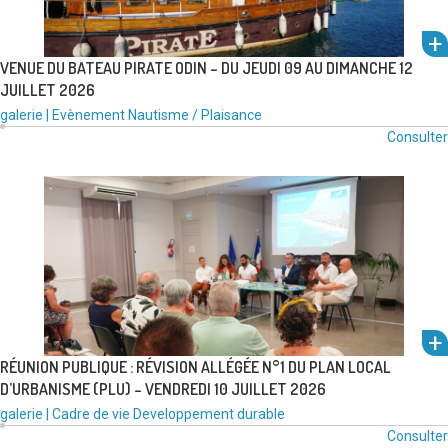
VENUE DU BATEAU PIRATE ODIN – DU JEUDI 09 AU DIMANCHE 12
JUILLET 2026
Type
Catégories
galerie
|
Evènement
Nautisme / Plaisance
um
de
:
Consulter
l'alb
média
voir
:
RÉUNION PUBLIQUE : RÉVISION ALLÉGÉE N°1 DU PLAN LOCAL
D’URBANISME (PLU) – VENDREDI 10 JUILLET 2026
um
Type
Catégories
galerie
|
Cadre de vie
Developpement durable
l'alb
de
:
Consulter