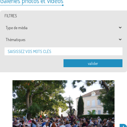
Galeries photos et vidéos
FILTRES
Type
de
média
Thématiques
valider