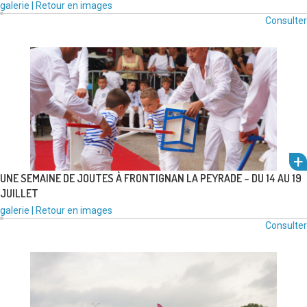
Type
Catégories
galerie
|
Retour en images
de
:
Consulter
um
média
l'alb
:
voir
UNE SEMAINE DE JOUTES À FRONTIGNAN LA PEYRADE – DU 14 AU 19
JUILLET
Type
Catégories
galerie
|
Retour en images
um
de
:
Consulter
l'alb
média
voir
: