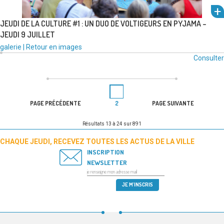
JEUDI DE LA CULTURE #1 : UN DUO DE VOLTIGEURS EN PYJAMA –
JEUDI 9 JUILLET
um
Type
Catégories
galerie
|
Retour en images
de
:
Consulter
l'alb
média
voir
:
PAGINATION
Page
DES
PAGE PRÉCÉDENTE
2
PAGE SUIVANTE
PUBLICATIONS
Résultats 13 à 24 sur 891
CHAQUE JEUDI, RECEVEZ TOUTES LES ACTUS DE LA VILLE
INSCRIPTION
NEWSLETTER
um
l'alb