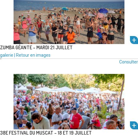
ZUMBA GÉANTE – MARDI 21 JUILLET
Type
Catégories
galerie
|
Retour en images
um
de
:
Consulter
média
l'alb
:
voir
38E FESTIVAL DU MUSCAT – 18 ET 19 JUILLET