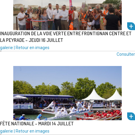
INAUGURATION DE LA VOIE VERTE ENTRE FRONTIGNAN CENTRE ET
LA PEYRADE – JEUDI 16 JUILLET
um
Type
Catégories
galerie
|
Retour en images
l'alb
de
:
Consulter
média
voir
:
FÊTE NATIONALE – MARDI 14 JUILLET
um
Type
Catégories
galerie
|
Retour en images