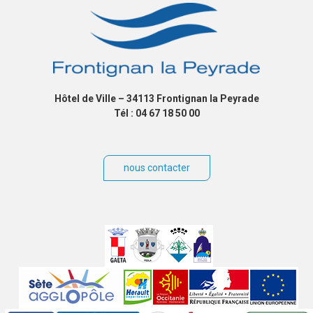
Hôtel de Ville – 34113 Frontignan la Peyrade
Tél : 04 67 18 50 00
um
nous contacter
Villes
jumelées
Sites
partenaires