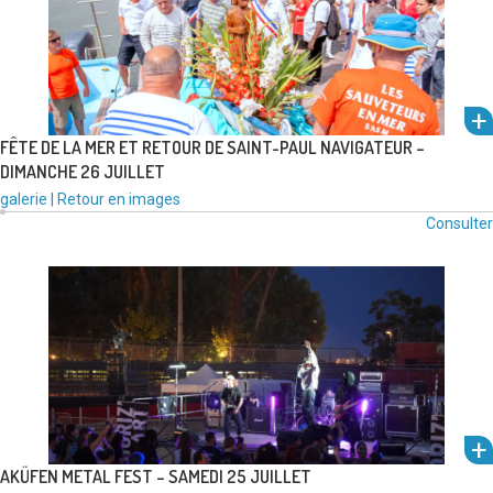
FÊTE DE LA MER ET RETOUR DE SAINT-PAUL NAVIGATEUR –
um
DIMANCHE 26 JUILLET
Type
Catégories
galerie
|
Retour en images
l'alb
de
:
Consulter
média
voir
:
AKÜFEN METAL FEST – SAMEDI 25 JUILLET
um