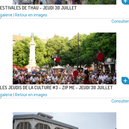
ESTIVALES DE THAU – JEUDI 30 JUILLET
um
Type
Catégories
galerie
|
Retour en images
de
:
Consulter
média
l'alb
:
voir
LES JEUDIS DE LA CULTURE #3 – ZIP ME – JEUDI 30 JUILLET
Type
Catégories
galerie
|
Retour en images
de
:
Consulter
um
média
l'alb
:
voir