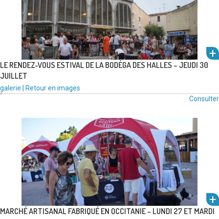
LE RENDEZ-VOUS ESTIVAL DE LA BODÉGA DES HALLES – JEUDI 30
JUILLET
Type
Catégories
galerie
|
Retour en images
um
de
:
Consulter
l'alb
média
voir
:
MARCHÉ ARTISANAL FABRIQUÉ EN OCCITANIE – LUNDI 27 ET MARDI