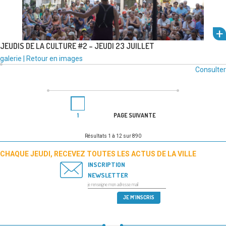
JEUDIS DE LA CULTURE #2 – JEUDI 23 JUILLET
Type
Catégories
galerie
|
Retour en images
de
:
Consulter
um
média
l'alb
:
voir
PAGINATION
Page
DES
1
PAGE SUIVANTE
PUBLICATIONS
Résultats 1 à 12 sur 890
CHAQUE JEUDI, RECEVEZ TOUTES LES ACTUS DE LA VILLE
INSCRIPTION
NEWSLETTER
um
l'alb