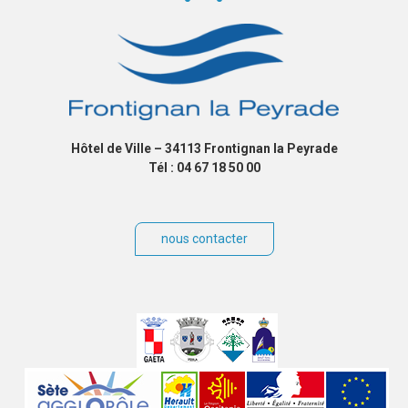
Hôtel de Ville – 34113 Frontignan la Peyrade
Tél : 04 67 18 50 00
um
nous contacter
Villes
jumelées
Sites
partenaires