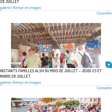
28 JUILLET
um
Type
Catégories
galerie
|
Retour en images
l'alb
de
:
Consulter
média
voir
:
INSTANTS FAMILLES ALSH DU MOIS DE JUILLET – JEUDI 23 ET
um
MARDI 28 JUILLET
Type
Catégories
galerie
|
Retour en images
l'alb
de
:
Consulter
média
voir
: