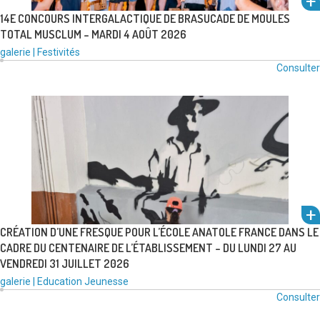
14E CONCOURS INTERGALACTIQUE DE BRASUCADE DE MOULES
TOTAL MUSCLUM – MARDI 4 AOÛT 2026
Type
Catégories
galerie
|
Festivités
de
:
Consulter
média
voir
:
CRÉATION D’UNE FRESQUE POUR L’ÉCOLE ANATOLE FRANCE DANS LE
CADRE DU CENTENAIRE DE L’ÉTABLISSEMENT – DU LUNDI 27 AU
VENDREDI 31 JUILLET 2026
l'alb
Type
Catégories
galerie
|
Education
Jeunesse
de
:
Consulter
voir
média